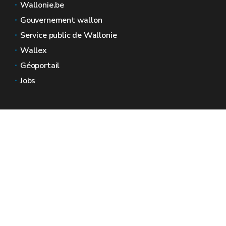
Wallonie.be
Gouvernement wallon
Service public de Wallonie
Wallex
Géoportail
Jobs
Nous contacter
Espaces Wallonie
Presse
Introduire une plainte au SPW
Signaler une irrégularité