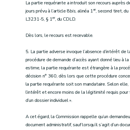
La partie requérante a introduit son recours auprès 
er
jours prévu à l’article 8
bis
, alinéa 1
, second tiret, d
er
L3231-5, § 1
, du CDLD.
Dès lors, le recours est recevable.
5. La partie adverse invoque l’absence d’intérêt de l
procédure de demande d’accès ayant donné lieu à la d
estime, la partie requérante est étrangère à la proc
décision n° 360, dès lors que cette procédure concer
la partie requérante soit son mandataire. Selon elle,
l’intérêt et encore moins de la légitimité requis pour
d’un dossier individuel ».
A cet égard, la Commission rappelle qu’un demandeur
document administratif, sauf lorsqu’il s’agit d’un d