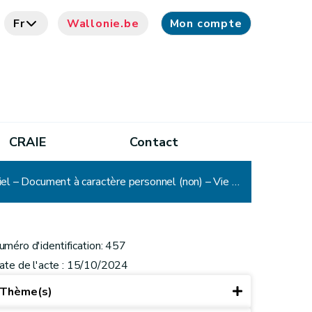
Fr
Wallonie.be
Mon compte
CRAIE
Contact
CADA - Décision n° 457 : Commune – Procès-verbal – Décision et refus de transmission – Courrier – Courriel – Document à caractère personnel (non) – Vie privée – Communication d'office
uméro d'identification: 457
ate de l'acte : 15/10/2024
Thème(s)