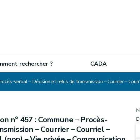
mment rechercher ?
CADA
N
on n° 457 : Commune – Procès-
D
nsmission – Courrier – Courriel –
 (non) – Vie privée – Communication