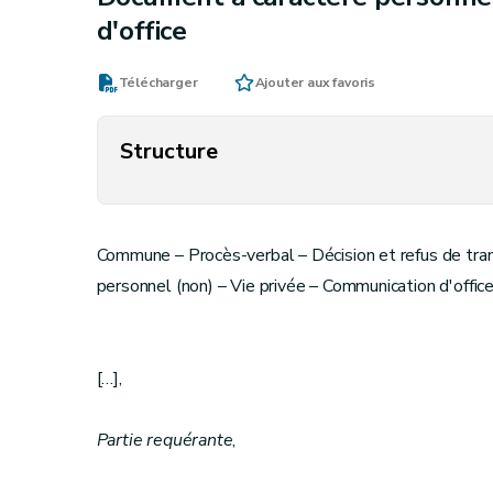
d'office
Télécharger
Ajouter aux favoris
Structure
Commune – Procès-verbal – Décision et refus de tran
personnel (non) – Vie privée – Communication d'offic
[…],
Partie requérante
,