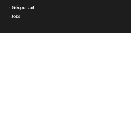
Géoportail
Jobs
Nous contacter
Espaces Wallonie
Presse
Introduire une plainte au SPW
Signaler une irrégularité
Le site officiel de la Wallonie - Wallex