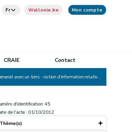
Fr
Wallonie.be
Mon compte
CRAIE
Contact
CADA – Avis n°45 : Document administratif – notion - (projet de) décision communale de conclure un partenariat avec un tiers - notion d'information relative à l'environnement - document inachevé, incomplet (oui) – rejet de la demande
uméro d'identification: 45
ate de l'acte : 01/10/2012
Thème(s)