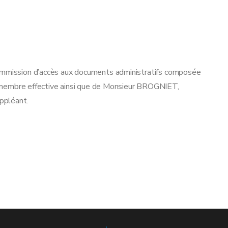
mmission d’accès aux documents administratifs composée
mbre effective ainsi que de Monsieur BROGNIET,
ppléant.
, J. DAUSSY