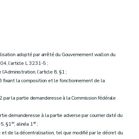
alisation adopté par arrêté du Gouvernement wallon du
4, l’article L 3231-5 ;
’Administration, l’article 8, §1 ;
 fixant la composition et le fonctionnement de la
2 par la partie demanderesse à la Commission fédérale
tie demanderesse à la partie adverse par courrier daté du
er
er
5, §1
, alinéa 1
;
et de la décentralisation, tel que modifié par le décret du