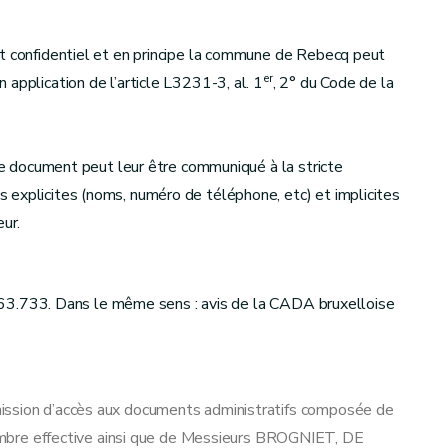
et confidentiel et en principe la commune de Rebecq peut
er
application de l’article L3231-3, al. 1
, 2° du Code de la
 le document peut leur être communiqué à la stricte
 explicites (noms, numéro de téléphone, etc) et implicites
eur.
° 163.733. Dans le même sens : avis de la CADA bruxelloise
ission d’accès aux documents administratifs composée de
re effective ainsi que de Messieurs BROGNIET, DE