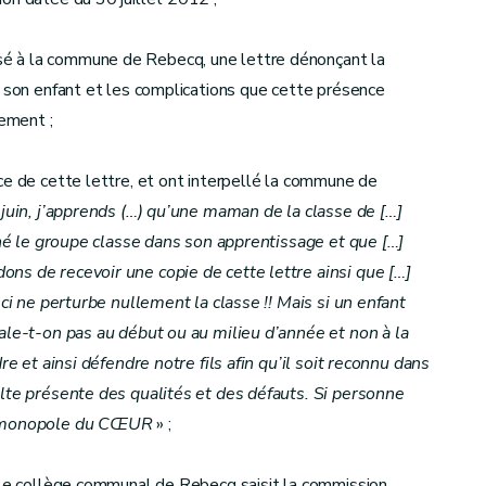
é à la commune de Rebecq, une lettre dénonçant la
e son enfant et les complications que cette présence
nement ;
ce de cette lettre, et ont interpellé la commune de
juin, j’apprends (…) qu’une maman de la classe de […]
einé le groupe classe dans son apprentissage et que […]
ns de recevoir une copie de cette lettre ainsi que […]
-ci ne perturbe nullement la classe !! Mais si un enfant
nale-t-on pas au début ou au milieu d’année et non à la
re et ainsi défendre notre fils afin qu’il soit reconnu dans
ulte présente des qualités et des défauts. Si personne
le monopole du CŒUR
» ;
, le collège communal de Rebecq saisit la commission