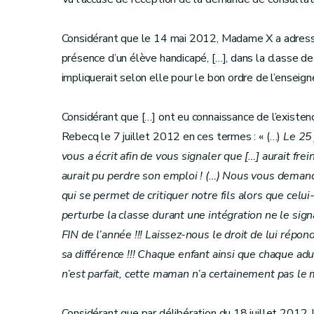
Considérant que le 14 mai 2012, Madame X a adress
présence d’un élève handicapé, […], dans la classe d
impliquerait selon elle pour le bon ordre de l’enseig
Considérant que […] ont eu connaissance de l’existen
Rebecq le 7 juillet 2012 en ces termes : « (…)
Le 25 
vous a écrit afin de vous signaler que […] aurait fr
aurait pu perdre son emploi ! (…) Nous vous demando
qui se permet de critiquer notre fils alors que celui
perturbe la classe durant une intégration ne le sig
FIN de l’année !!! Laissez-nous le droit de lui répond
sa différence !!! Chaque enfant ainsi que chaque ad
n’est parfait, cette maman n’a certainement pas 
Considérant que par délibération du 18 juillet 2012