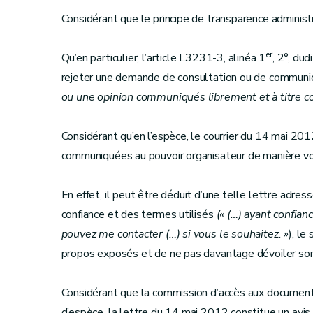
Considérant que le principe de transparence administ
er
Qu’en particulier, l’article L3231-3, alinéa 1
, 2°, du
rejeter une demande de consultation ou de communi
ou une opinion communiqués librement et à titre con
Considérant qu’en l’espèce, le courrier du 14 mai 20
communiquées au pouvoir organisateur de manière volo
En effet, il peut être déduit d’une telle lettre adr
confiance et des termes utilisés
(« (…) ayant confian
pouvez me contacter (…) si vous le souhaitez. »
), le
propos exposés et de ne pas davantage dévoiler son 
Considérant que la commission d’accès aux documents
d’espèce, la lettre du 14 mai 2012 constitue un avis