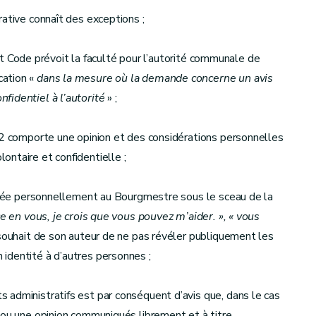
rative connaît des exceptions ;
dit Code prévoit la faculté pour l’autorité communale de
cation «
dans la mesure où la demande concerne un avis
fidentiel à l’autorité
» ;
12 comporte une opinion et des considérations personnelles
ntaire et confidentielle ;
essée personnellement au Bourgmestre sous le sceau de la
ce en vous, je crois que vous pouvez m’aider. », « vous
 souhait de son auteur de ne pas révéler publiquement les
identité à d’autres personnes ;
 administratifs est par conséquent d’avis que, dans le cas
 ou une opinion communiqués librement et à titre