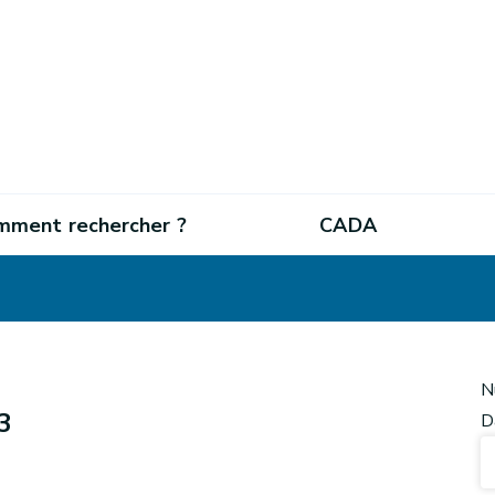
mment rechercher ?
CADA
N
3
D