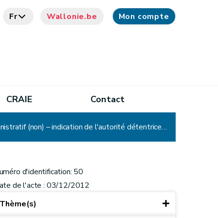
Fr
Wallonie.be
Mon compte
CRAIE
Contact
CADA – Avis n° 50 : Armes – information dont ne dispose pas l'autorité saisie – notion de document administratif (non) – indication de l'autorité détentrice de l'information sollicitée
uméro d'identification: 50
ate de l'acte : 03/12/2012
Thème(s)