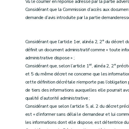
Vu le courrier en réponse adressé par la partie adv
Considérant que la Commission d’accès aux document
demande d’avis introduite par la partie demanderesse
Considérant que l’article 1er, alinéa 2, 2° du décret d
définit un document administratif comme « toute info
administrative dispose » ;
er
Considérant que, selon l’article 1
, alinéa 2, 2° préc
et 5 du même décret ne concerne que les informations
cette définition décrétale n’emporte pas l’obligation 
de tiers des informations auxquelles elle pourrait avo
qualité d’autorité administrative ;
Considérant que selon l’article 5, al. 2 du décret préc
est « d’informer sans délai le demandeur et lui commu
les informations dont elle dispose, est détentrice d