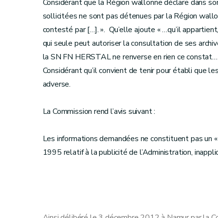
Considérant que la Région wallonne déclare dans son
sollicitées ne sont pas détenues par la Région wall
contesté par […]. ». Qu’elle ajoute « …qu’il apparti
qui seule peut autoriser la consultation de ses archi
la SN FN HERSTAL ne renverse en rien ce constat… 
Considérant qu’il convient de tenir pour établi que le
adverse.
La Commission rend l’avis suivant :
Les informations demandées ne constituent pas un «
1995 relatif à la publicité de l’Administration, inappli
Ainsi délibéré le 3 décembre 2012 à Namur par la 