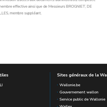
embre effective ainsi que de Messieurs BROGNIET, DE
LLES, membre suppléant.
, J. DAUSSY
tiles
Sites généraux de la Wa
LI
Wallonie.be
Gouvernement wallon
Service public de Wallonie
Wallex