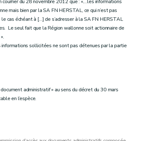
 courrier du 28 novembre 2012 que : «.…les informations
onne mais bien par la SA FN HERSTAL, ce qui n’est pas
ent, le cas échéant à […] de s’adresser à la SA FN HERSTAL
ves. Le seul fait que la Région wallonne soit actionnaire de
».
s informations sollicitées ne sont pas détenues par la partie
 document administratif » au sens du décret du 30 mars
cable en l’espèce.
Commission d’accès aux documents administratifs composée