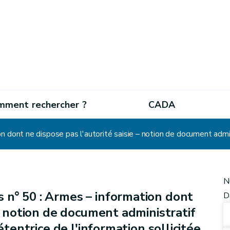
mment rechercher ?
CADA
N
 n° 50 : Armes – information dont
D
 – notion de document administratif
étentrice de l'information sollicitée