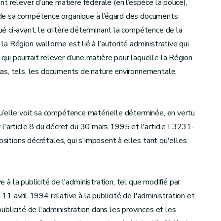
t relever d’une matière fédérale (en l’espèce la police),
 de sa compétence organique à l’égard des documents
é ci-avant, le critère déterminant la compétence de la
a Région wallonne est lié à l’autorité administrative qui
ui pourrait relever d’une matière pour laquelle la Région
 cas, tels, les documents de nature environnementale,
u’elle voit sa compétence matérielle déterminée, en vertu
par l'article 8 du décret du 30 mars 1995 et l'article L3231-
ositions décrétales, qui s'imposent à elles tant qu'elles
e à la publicité de l'administration, tel que modifié par
u 11 avril 1994 relative à la publicité de l'administration et
blicité de l'administration dans les provinces et les