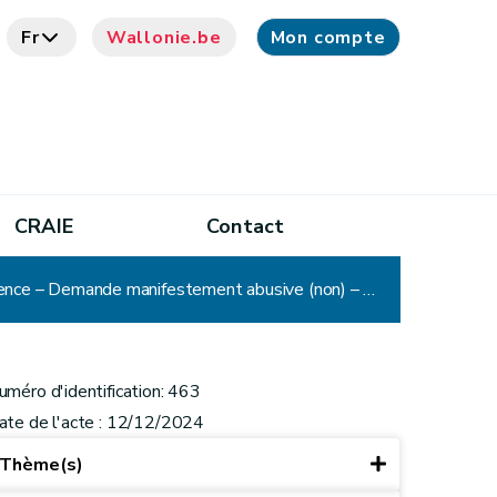
Fr
Wallonie.be
Mon compte
CRAIE
Contact
CADA - Décision n° 463 : Gouverneur – Courrier – Ordre du jour – Délibération – Zone de police – Compétence – Demande manifestement abusive (non) – Communication
uméro d'identification: 463
ate de l'acte : 12/12/2024
Thème(s)