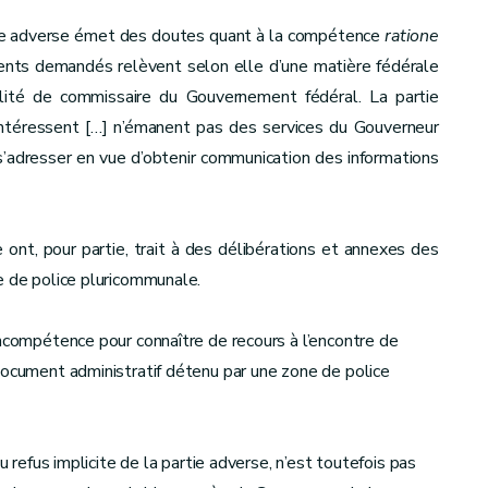
tie adverse émet des doutes quant à la compétence
ratione
nts demandés relèvent selon elle d’une matière fédérale
alité de commissaire du Gouvernement fédéral. La partie
intéressent […] n’émanent pas des services du Gouverneur
 s’adresser en vue d’obtenir communication des informations
ont, pour partie, trait à des délibérations et annexes des
e de police pluricommunale.
incompétence pour connaître de recours à l’encontre de
document administratif détenu par une zone de police
u refus implicite de la partie adverse, n’est toutefois pas