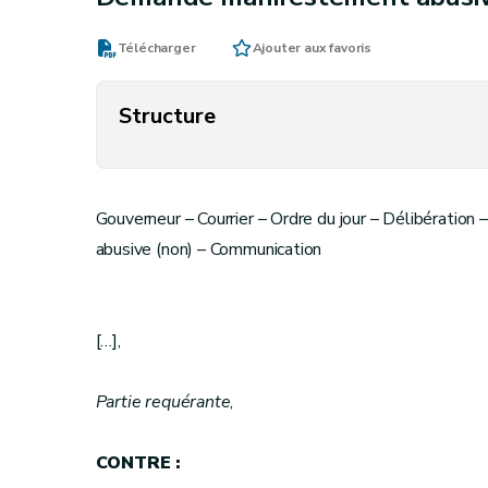
Télécharger
Ajouter aux favoris
Structure
Gouverneur – Courrier – Ordre du jour – Délibérati
abusive (non) – Communication
[…],
Partie requérante
,
CONTRE :