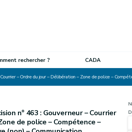
mment rechercher ?
CADA
N
sion n° 463 : Gouverneur – Courrier
D
– Zone de police – Compétence –
e (non) – Communication