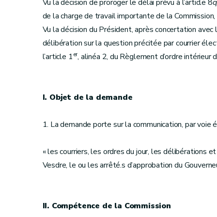
Vu la décision de proroger le délai prévu à l’article 8
q
de la charge de travail importante de la Commission,
Vu la décision du Président, après concertation ave
délibération sur la question précitée par courrier é
er
l’article 1
, alinéa 2, du Règlement d’ordre intérieur 
I. Objet de la demande
1. La demande porte sur la communication, par voie é
« les courriers, les ordres du jour, les délibérations
Vesdre, le ou les arrêté.s d’approbation du Gouverneur
II. Compétence de la Commission