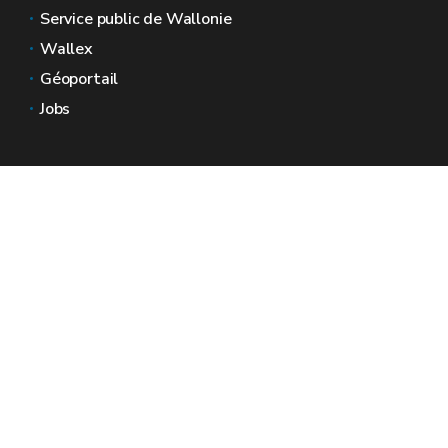
Service public de Wallonie
Wallex
Géoportail
Jobs
Nous contacter
Espaces Wallonie
Presse
Introduire une plainte au SPW
Signaler une irrégularité