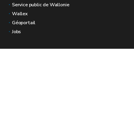
Service public de Wallonie
Wallex
Géoportail
Jobs
Nous contacter
Espaces Wallonie
Presse
Introduire une plainte au SPW
Signaler une irrégularité