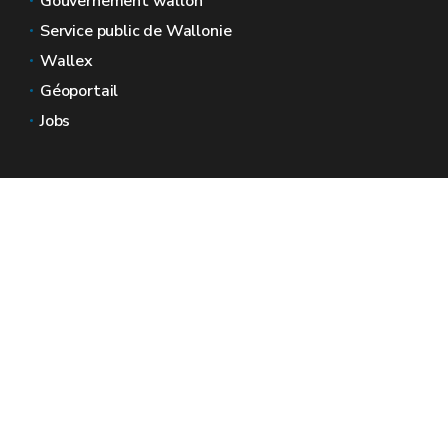
Gouvernement wallon
Service public de Wallonie
Wallex
Géoportail
Jobs
Nous contacter
Espaces Wallonie
Presse
Introduire une plainte au SPW
Signaler une irrégularité