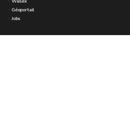
Wallex
Géoportail
Jobs
Nous contacter
Espaces Wallonie
Presse
Introduire une plainte au SPW
Signaler une irrégularité