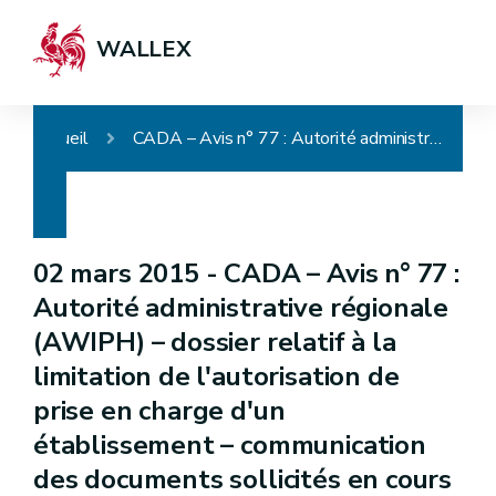
WALLEX
Accueil
CADA – Avis n° 77 : Autorité administrative régionale (AWIPH) – dossier relatif à la limitation de l'autorisation de prise en charge d'un établissement – communication des documents sollicités en cours de procédure– caractère confidentiel du document sollicité- mise en balance des intérêts – rejet de la demande pour le courrier non transmis
02 mars 2015 -
CADA – Avis n° 77 :
Autorité administrative régionale
(AWIPH) – dossier relatif à la
limitation de l'autorisation de
prise en charge d'un
établissement – communication
des documents sollicités en cours