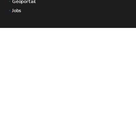
Géoportail
Jobs
Nous contacter
Espaces Wallonie
Presse
Introduire une plainte au SPW
Signaler une irrégularité
Le site officiel de la Wallonie - Wallex