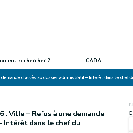
mment rechercher ?
CADA
e demande d'accès au dossier administratif – Intérêt dans le che
N
6 : Ville – Refus à une demande
D
– Intérêt dans le chef du