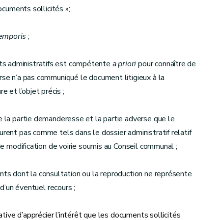
documents sollicités »;
temporis
;
ts administratifs est compétente
a priori
pour connaître de
erse n’a pas communiqué le document litigieux à la
e et l’objet précis ;
re la partie demanderesse et la partie adverse que le
urent pas comme tels dans le dossier administratif relatif
 de modification de voirie soumis au Conseil communal ;
ents dont la consultation ou la reproduction ne représente
n d’un éventuel recours
;
rative d’apprécier l’intérêt que les documents sollicités