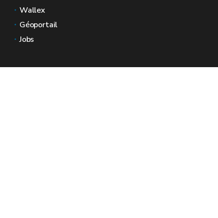
Wallex
Géoportail
Jobs
Nous contacter
Espaces Wallonie
Presse
Introduire une plainte au SPW
Signaler une irrégularité