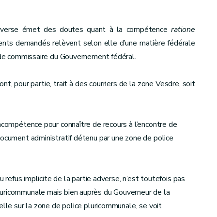
e adverse émet des doutes quant à la compétence
ratione
nts demandés relèvent selon elle d’une matière fédérale
é de commissaire du Gouvernement fédéral.
t, pour partie, trait à des courriers de la zone Vesdre, soit
incompétence pour connaître de recours à l’encontre de
document administratif détenu par une zone de police
u refus implicite de la partie adverse, n’est toutefois pas
luricommunale mais bien auprès du Gouverneur de la
elle sur la zone de police pluricommunale, se voit