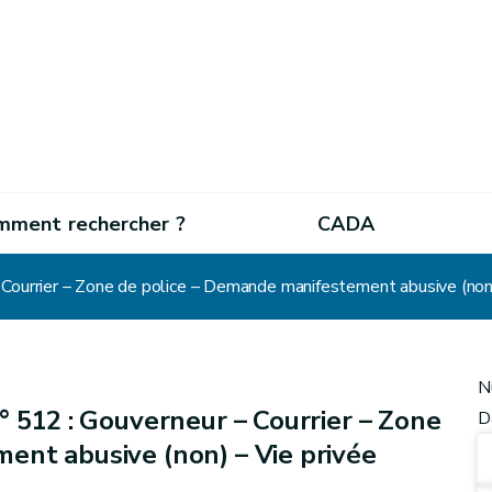
mment rechercher ?
CADA
Courrier – Zone de police – Demande manifestement abusive (non)
N
° 512 : Gouverneur – Courrier – Zone
D
ent abusive (non) – Vie privée