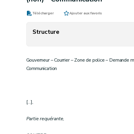
Télécharger
Ajouter aux favoris
Structure
Gouverneur – Courrier – Zone de police – Demande ma
Communication
[…],
Partie requérante
,