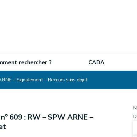
mment rechercher ?
CADA
RNE – Signalement – Recours sans objet
N
 n° 609 : RW – SPW ARNE –
D
et