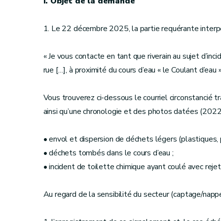
I. Objet de la demande
1. Le 22 décembre 2025, la partie requérante interpe
« Je vous contacte en tant que riverain au sujet d’inc
rue […], à proximité du cours d’eau « le Coulant d’eau
Vous trouverez ci-dessous le courriel circonstancié 
ainsi qu’une chronologie et des photos datées (202
• envol et dispersion de déchets légers (plastiques, 
• déchets tombés dans le cours d’eau ;
• incident de toilette chimique ayant coulé avec rejet 
Au regard de la sensibilité du secteur (captage/nappe) 