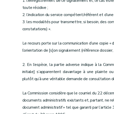
1. l’enregistrement de ce signalement et, le cas éché
toute récidive ;
2. l’indication du service compétent/référent et d’une 
3. les modalités pour transmettre, si besoin, des co
constatations) ».
Le recours porte sur la communication d’une copie « d
l’orientation de [s]on signalement (référence dossier,
2. En l’espèce, la partie adverse indique à la Com
initiale] s’apparentent davantage à une plainte ou
plutôt qu’à une véritable demande de consultation 
La Commission considère que le courriel du 22 déc
documents administratifs existants et, partant, ne r
document administratif » tel que garanti par l’article 