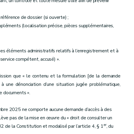
ant, un contrôle et toute mesure utile afin de prévenir
référence de dossier (si ouverte) ;
mpléments (localisation précise, pièces supplémentaires,
es éléments administratifs relatifs à l’enregistrement et à
 service compétent, accusé) ».
mission que « le contenu et la formulation [de la demande
 à une dénonciation d’une situation jugée problématique,
de documents ».
embre 2025 ne comporte aucune demande d’accès à des
elève pas de la mise en œuvre du « droit de consulter un
er
32 de la Constitution et modalisé par l’article 4, § 1
, du