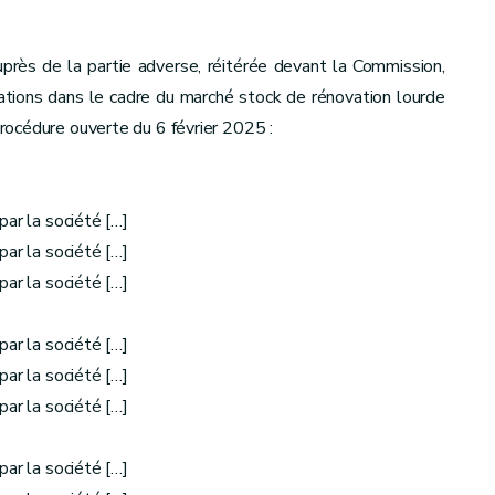
auprès de la partie adverse, réitérée devant la Commission,
ations dans le cadre du marché stock de rénovation lourde
océdure ouverte du 6 février 2025 :
par la société […]
par la société […]
par la société […]
par la société […]
par la société […]
par la société […]
par la société […]