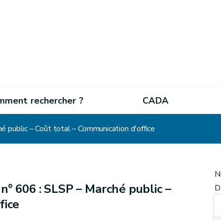
mment rechercher ?
CADA
 public – Coût total – Communication d'office
N
n° 606 : SLSP – Marché public –
D
fice