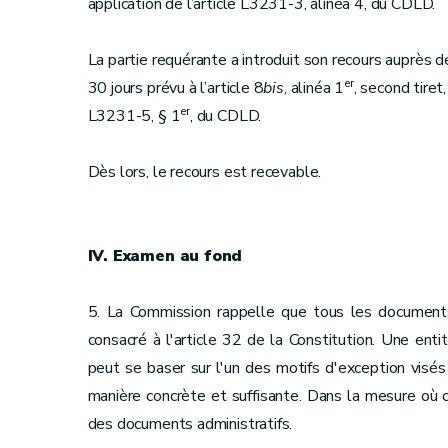
application de l’article L3231-3, alinéa 4, du CDLD.
La partie requérante a introduit son recours auprès d
er
30 jours prévu à l’article 8
bis
, alinéa 1
, second tiret
er
L3231-5, § 1
, du CDLD.
Dès lors, le recours est recevable.
IV. Examen au fond
5. La Commission rappelle que tous les documents a
consacré à l'article 32 de la Constitution. Une ent
peut se baser sur l'un des motifs d'exception visés
manière concrète et suffisante. Dans la mesure où ce
des documents administratifs.