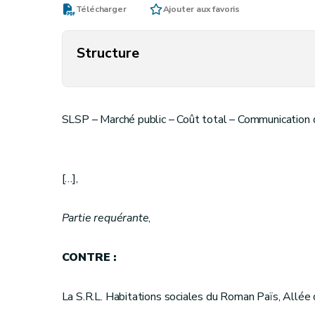
Télécharger
Ajouter aux favoris
Structure
SLSP – Marché public – Coût total – Communication d
[…],
Partie requérante
,
CONTRE :
La S.R.L. Habitations sociales du Roman Païs, Allée