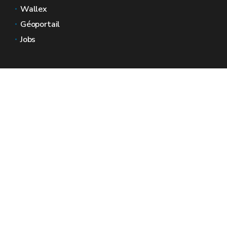
Wallex
Géoportail
Jobs
Nous contacter
Espaces Wallonie
Presse
Introduire une plainte au SPW
Signaler une irrégularité