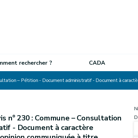
mment rechercher ?
CADA
N
is n° 230 : Commune – Consultation
D
atif - Document à caractère
u opinion communiquée à titre