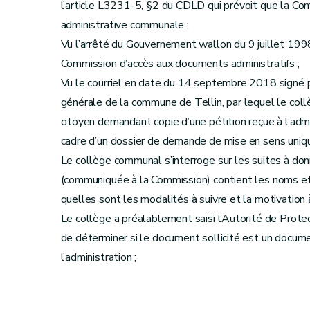
l’article L3231-5, §2 du CDLD qui prévoit que la Co
administrative communale ;
Vu l’arrêté du Gouvernement wallon du 9 juillet 1998
Commission d’accès aux documents administratifs ;
Vu le courriel en date du 14 septembre 2018 signé p
générale de la commune de Tellin, par lequel le col
citoyen demandant copie d’une pétition reçue à l’admi
cadre d’un dossier de demande de mise en sens unique d
Le collège communal s’interroge sur les suites à donn
(communiquée à la Commission) contient les noms et
quelles sont les modalités à suivre et la motivation à 
Le collège a préalablement saisi l’Autorité de Prote
de déterminer si le document sollicité est un document
l’administration ;