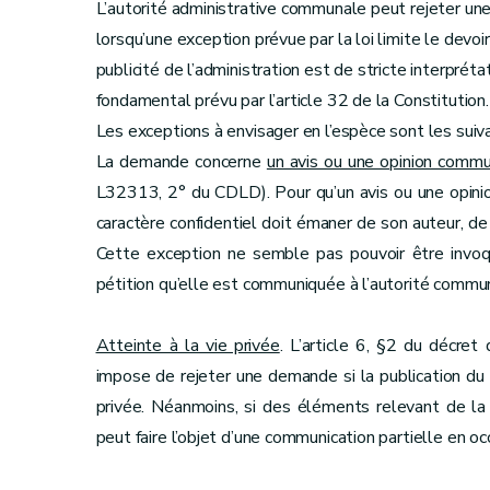
L’autorité administrative communale peut rejeter u
lorsqu’une exception prévue par la loi limite le devo
publicité de l’administration est de stricte interprétat
fondamental prévu par l’article 32 de la Constitution.
Les exceptions à envisager en l’espèce sont les suiv
La demande concerne
un avis ou une opinion commun
L32313, 2° du CDLD). Pour qu’un avis ou une opinion
caractère confidentiel doit émaner de son auteur, d
Cette exception ne semble pas pouvoir être invoqu
pétition qu’elle est communiquée à l’autorité communa
Atteinte à la vie privée
. L’article 6, §2 du décret
impose de rejeter une demande si la publication du
privée. Néanmoins, si des éléments relevant de la v
peut faire l’objet d’une communication partielle en occ