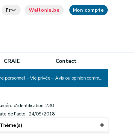
Fr
Wallonie.be
Mon compte
CRAIE
Contact
CADA – Avis n° 230 : Commune – Consultation – Pétition - Document administratif - Document à caractère personnel – Vie privée – Avis ou opinion communiquée à titre confidentiel - Communication partielle
uméro d'identification: 230
ate de l'acte : 24/09/2018
Thème(s)