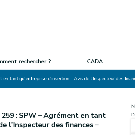
mment rechercher ?
CADA
 tant qu'entreprise d'insertion – Avis de l'Inspecteur des fina
N
° 259 : SPW – Agrément en tant
D
de l'Inspecteur des finances –