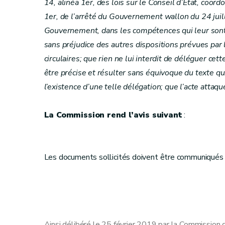
14, alinéa 1er, des lois sur le Conseil d’État, coord
1er, de l’arrêté du Gouvernement wallon du 24 jui
Gouvernement, dans les compétences qui leur sont a
sans préjudice des autres dispositions prévues par l
circulaires; que rien ne lui interdit de déléguer ce
être précise et résulter sans équivoque du texte qui 
l’existence d’une telle délégation; que l’acte atta
La Commission rend l’avis suivant
:
Les documents sollicités doivent être communiqués 
Ainsi délibéré le 25 février 2019 par la Commission