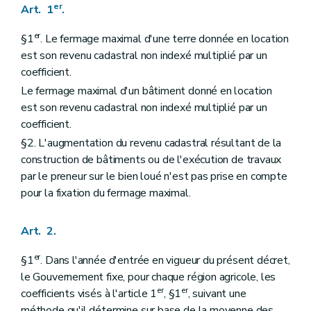
er
Art. 1
.
er
§1
. Le fermage maximal d'une terre donnée en location
est son revenu cadastral non indexé multiplié par un
coefficient.
Le fermage maximal d'un bâtiment donné en location
est son revenu cadastral non indexé multiplié par un
coefficient.
§2. L'augmentation du revenu cadastral résultant de la
construction de bâtiments ou de l'exécution de travaux
par le preneur sur le bien loué n'est pas prise en compte
pour la fixation du fermage maximal.
Art. 2.
er
§1
. Dans l'année d'entrée en vigueur du présent décret,
le Gouvernement fixe, pour chaque région agricole, les
er
er
coefficients visés à l'article 1
, §1
, suivant une
méthode qu'il détermine sur base de la moyenne des