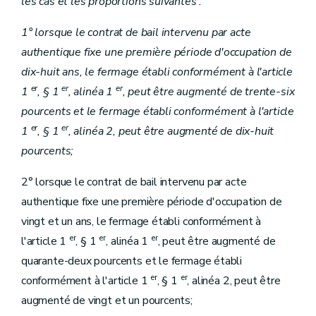
les cas et les proportions suivantes :
1° lorsque le contrat de bail intervenu par acte
authentique fixe une première période d'occupation de
dix-huit ans, le fermage établi conformément à l'article
er
er
er
1
, § 1
, alinéa 1
, peut être augmenté de trente-six
pourcents et le fermage établi conformément à l'article
er
er
1
, § 1
, alinéa 2, peut être augmenté de dix-huit
pourcents;
2° lorsque le contrat de bail intervenu par acte
authentique fixe une première période d'occupation de
vingt et un ans, le fermage établi conformément à
er
er
er
l'article 1
, § 1
, alinéa 1
, peut être augmenté de
quarante-deux pourcents et le fermage établi
er
er
conformément à l'article 1
, § 1
, alinéa 2, peut être
augmenté de vingt et un pourcents;