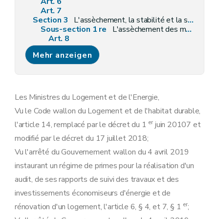
Art. 6
Art. 7
Section 3
L'assèchement, la stabilité et la salubrité des murs et du sol
Sous-section 1 re
L'assèchement des murs
Art. 8
Sous-section 2
Le renforcement des murs extérieurs instables ou la démolition et la reconstruction totale de ces murs
Mehr anzeigen
Art. 9
Sous-section 3
Le remplacement des supports (notamment gîtage, hourdis) des aires de circulation d'un ou plusieurs locaux
Art. 10
Sous-section 4
Les travaux de nature à éliminer la mérule ou tout champignon aux effets analogues, par remplacement ou traitement des éléments immeubles attaqués
Art. 11
Les Ministres du Logement et de l'Energie,
Sous-section 5
Les travaux de nature à éliminer le radon
Vu le Code wallon du Logement et de l'habitat durable,
Art. 12
Section 4
L'appropriation de l'installation électrique et de gaz
er
l'article 14, remplacé par le décret du 1
juin 20107 et
Art. 13
modifié par le décret du 17 juillet 2018;
Art. 14
Section 5
Les investissements relatifs à l'amélioration de la performance énergétique de l'enveloppe
Vu l'arrêté du Gouvernement wallon du 4 avril 2019
Sous-section 1 re
L'isolation du toit, des murs et du sol
instaurant un régime de primes pour la réalisation d'un
Art. 15
Sous-section 2
Le remplacement des menuiseries ou des vitrages
audit, de ses rapports de suivi des travaux et des
Art. 16
investissements économiseurs d'énergie et de
Section 6
Les systèmes
Sous-section 1 re
Les systèmes de production de chaleur et d'eau chaude sanitaire
er
rénovation d'un logement, l'article 6, § 4, et 7, § 1
;
Art. 17