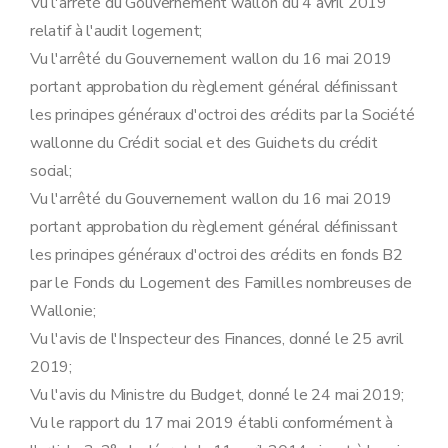
Vu l'arrêté du Gouvernement wallon du 4 avril 2019
Art. 18
Art. 19
relatif à l'audit logement;
Art. 20
Vu l'arrêté du Gouvernement wallon du 16 mai 2019
Sous-section 2
Les systèmes de ventilation
portant approbation du règlement général définissant
Art. 21
Art. 21/1
les principes généraux d'octroi des crédits par la Société
Art. 21/2
wallonne du Crédit social et des Guichets du crédit
Sous-section 3
(L'augmentation des rendements de production, de distribution, de stockage et d'émission des installations de chauffage - AM du 29 juin 2023, art. 22)
Art. 22
social;
Art. 22/1
Vu l'arrêté du Gouvernement wallon du 16 mai 2019
Art. 22/2
Art. 22/3
portant approbation du règlement général définissant
Art. 22/4
les principes généraux d'octroi des crédits en fonds B2
Art. 22/5
Sous-section 4
(L'augmentation des rendements de production, de distribution et de stockage des installations d'eau chaude sanitaire - AM du 29 juin 2023, art. 23)
par le Fonds du Logement des Familles nombreuses de
Art. 23
Wallonie;
Art. 23/1
Art. 23/2
Vu l'avis de l'Inspecteur des Finances, donné le 25 avril
Art. 23/3
2019;
Chapitre III
Investissements portant sur l'isolation de la toiture dans le cadre d'un rénopack
Art. 24
Vu l'avis du Ministre du Budget, donné le 24 mai 2019;
Chapitre IV
Disposition finale
Vu le rapport du 17 mai 2019 établi conformément à
Art. 25