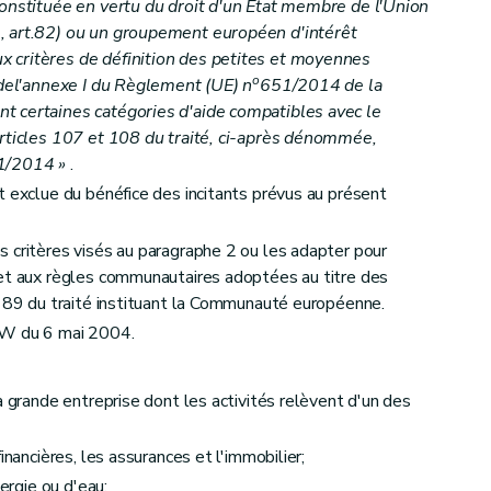
constituée en vertu du droit d'un Etat membre de l'Union
, art.82) ou un groupement européen d'intérêt
 critères de définition des petites et moyennes
o
 del'annexe I du Règlement (UE) n
651/2014 de la
t certaines catégories d'aide compatibles avec le
articles 107 et 108 du traité, ci-après dénommée,
1/2014 »
.
t exclue du bénéfice des incitants prévus au présent
 critères visés au paragraphe 2 ou les adapter pour
ret aux règles communautaires adoptées au titre des
à 89 du traité instituant la Communauté européenne.
GW du 6 mai 2004.
a grande entreprise dont les activités relèvent d'un des
inancières, les assurances et l'immobilier;
nergie ou d'eau;