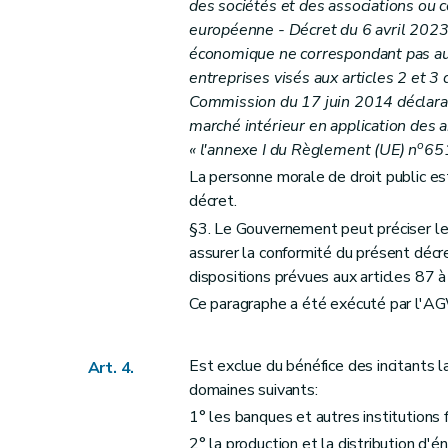
des sociétés et des associations ou 
européenne - Décret du 6 avril 2023
économique ne correspondant pas aux
entreprises visés aux articles 2 et 3
Commission du 17 juin 2014 déclaran
marché intérieur en application des 
o
« l'annexe I du Règlement (UE) n
65
La personne morale de droit public es
décret.
§3. Le Gouvernement peut préciser les
assurer la conformité du présent déc
dispositions prévues aux articles 87 
Ce paragraphe a été exécuté par l'A
Est exclue du bénéfice des incitants l
Art. 4.
domaines suivants:
1° les banques et autres institutions f
2° la production et la distribution d'é