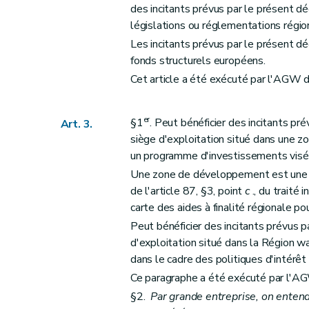
des incitants prévus par le présent d
législations ou réglementations régio
Les incitants prévus par le présent d
fonds structurels européens.
Cet article a été exécuté par l'AGW
er
§1
. Peut bénéficier des incitants pr
Art. 3.
siège d'exploitation situé dans une 
un programme d'investissements visé à
Une zone de développement est une d
de l'article 87, §3, point
c
., du traité
carte des aides à finalité régionale 
Peut bénéficier des incitants prévus p
d'exploitation situé dans la Région w
dans le cadre des politiques d'intérêt p
Ce paragraphe a été exécuté par l'A
§2.
Par grande entreprise, on entend