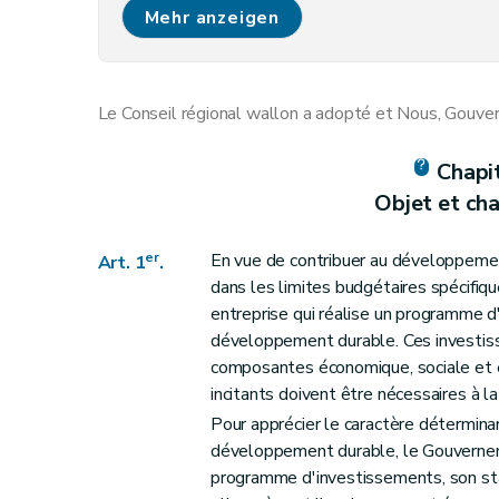
Art. 9
Mehr anzeigen
Chapitre III
Conditions d'octroi et de maintien, procédures d
Art. 10
Art. 11
Le Conseil régional wallon a adopté et Nous, Gouver
Art. 12
Art. 13
Chapi
Art. 14
Objet et ch
Art. 15
Art. 16
er
En vue de contribuer au développemen
Art. 1
.
Art. 17
dans les limites budgétaires spécifiqu
Art. 18
entreprise qui réalise un programme 
développement durable. Ces investiss
Chapitre IV
« Le comité technique »
composantes économique, sociale et
Art. 19
incitants doivent être nécessaires à 
Chapitre V
Dispositions finales
Pour apprécier le caractère détermin
Art. 20
développement durable, le Gouvernem
Art. 21
programme d'investissements, son st