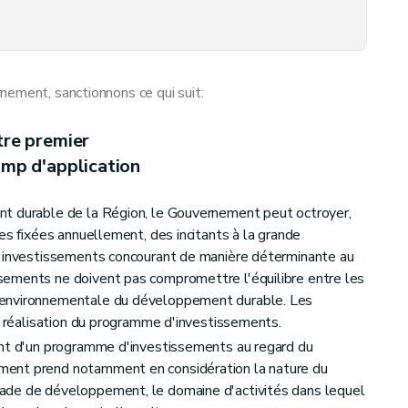
e demande et d'octroi, modalités de liquidation, de contrôle et sanctions
nement, sanctionnons ce qui suit:
tre premier
amp d'application
t durable de la Région, le Gouvernement peut octroyer,
es fixées annuellement, des incitants à la grande
d'investissements concourant de manière déterminante au
ements ne doivent pas compromettre l'équilibre entre les
 environnementale du développement durable. Les
la réalisation du programme d'investissements.
ant d'un programme d'investissements au regard du
ent prend notamment en considération la nature du
ade de développement, le domaine d'activités dans lequel