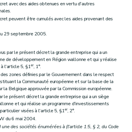
écret avec des aides obtenues en vertu d'autres
nales.
écret peuvent être cumulés avec les aides provenant des
 du 29 septembre 2005.
évus par le présent décret la grande entreprise qui a un
zone de développement en Région wallonne et qui y réalise
er
 l'article 5, §1
, 1°.
es zones définies par le Gouvernement dans le respect
 instituant la Communauté européenne et sur la base de la
pour la Belgique approuvée par la Commission européenne.
ar le présent décret la grande entreprise qui a un siège
allonne et qui réalise un programme d'investissements
er
articulier visées à l'article 5, §1
, 2°.
GW du 6 mai 2004.
 une des sociétés énumérées à (l'article 1:5, § 2, du Code