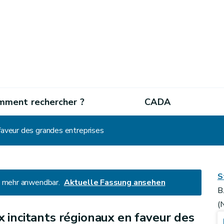
mment rechercher ?
CADA
 faveur des grandes entreprises
S
ht mehr anwendbar.
Aktuelle Fassung ansehen
B
(
x incitants régionaux en faveur des