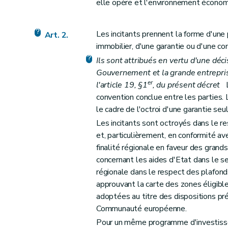
Chapitre VI
Dispositions abrogatoires et transit
elle opère et l'environnement économi
Art. 21
Art. 22
Les incitants prennent la forme d'une
Art. 2.
immobilier, d'une garantie ou d'une co
Ils sont attribués en vertu d'une déc
Gouvernement et la grande entreprise
er
l'article 19, §1
, du présent décret
Le
convention conclue entre les parties. 
le cadre de l'octroi d'une garantie seul
Les incitants sont octroyés dans le 
et, particulièrement, en conformité a
finalité régionale en faveur des grands
concernant les aides d'Etat dans le sec
régionale dans le respect des plafond
approuvant la carte des zones éligibl
adoptées au titre des dispositions pré
Communauté européenne.
Pour un même programme d'investissem