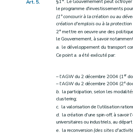
er
§1
. Le Gouvernement peut octroyer u
Art. 5.
le programme d'investissements poursu
(1° concourir à la création ou au dév
création d'emplois ou à la protection
2° mettre en oeuvre une des politiques
le Gouvernement, à savoir notamment
a.
le développement du transport co
Ce point
a.
a été exécuté par:
er
– l'AGW du 2 décembre 2004 (1
do
e
– l'AGW du 2 décembre 2004 (2
doc
b.
la participation, selon les modali
clustering;
c.
la valorisation de l'utilisation rati
d.
la création d'une spin-off, à savoir l
universitaires ou industriels, au dépar
e.
la reconversion
(des sites d'activi