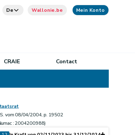
De
Wallonie.be
Mein Konto
CRAIE
Contact
taatsrat
.S. vom 08/04/2004, p. 19502
Numac : 2004200988)
12
In Kraft von 02/11/2023 bis 31/12/2024