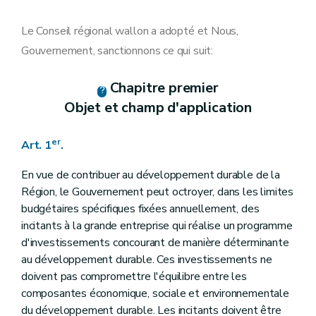
Art. 16
Art. 17
Art. 18
Le Conseil régional wallon a adopté et Nous,
Chapitre IV
« Le comité technique »
Gouvernement, sanctionnons ce qui suit:
Art. 19
Chapitre V
Dispositions finales
Art. 20
Chapitre premier
Art. 21
Objet et champ d'application
Chapitre VI
Dispositions abrogatoires et transitoires
Art. 21
Art. 22
er
Art. 1
.
En vue de contribuer au développement durable de la
Région, le Gouvernement peut octroyer, dans les limites
budgétaires spécifiques fixées annuellement, des
incitants à la grande entreprise qui réalise un programme
d'investissements concourant de manière déterminante
au développement durable. Ces investissements ne
doivent pas compromettre l'équilibre entre les
composantes économique, sociale et environnementale
du développement durable. Les incitants doivent être