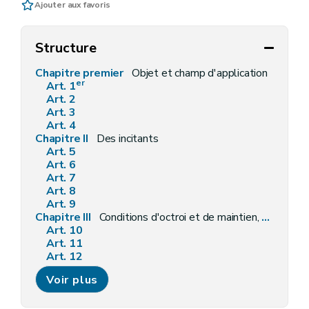
Ajouter aux favoris
Structure
Chapitre premier
Objet et champ d'application
er
Art. 1
Art. 2
Art. 3
Art. 4
Chapitre II
Des incitants
Art. 5
Art. 6
Art. 7
Art. 8
Art. 9
Chapitre III
Conditions d'octroi et de maintien, procédures de demande et d'octroi, modalités de liquidation, de contrôle et sanctions
Art. 10
Art. 11
Art. 12
Art. 13
Voir plus
Art. 14
Art. 15