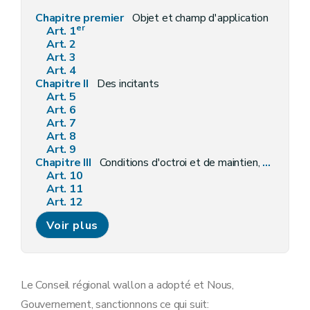
Chapitre premier
Objet et champ d'application
er
Art. 1
Art. 2
Art. 3
Art. 4
Chapitre II
Des incitants
Art. 5
Art. 6
Art. 7
Art. 8
Art. 9
Chapitre III
Conditions d'octroi et de maintien, procédures de demande et d'octroi, modalités de liquidation, de contrôle et sanctions
Art. 10
Art. 11
Art. 12
Art. 13
Voir plus
Art. 14
Art. 15
Art. 15/1
Art. 16
Art. 17
Le Conseil régional wallon a adopté et Nous,
Art. 18
Gouvernement, sanctionnons ce qui suit:
Chapitre IV
« Le comité technique »