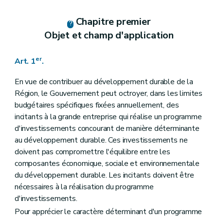
Art. 19
Chapitre IV/1
(De la récolte et de la gestion des données - Décret du 25 avril 2024, art.32)
Chapitre premier
Art. 19/1
Objet et champ d'application
Art. 19/2
Art. 19/3
Art. 19/4
er
Art. 1
.
Chapitre V
Dispositions finales
Art. 20
Art. 21
En vue de contribuer au développement durable de la
Chapitre VI
Dispositions abrogatoires et transitoires
Région, le Gouvernement peut octroyer, dans les limites
Art. 21
budgétaires spécifiques fixées annuellement, des
Art. 22
incitants à la grande entreprise qui réalise un programme
d'investissements concourant de manière déterminante
au développement durable. Ces investissements ne
doivent pas compromettre l'équilibre entre les
composantes économique, sociale et environnementale
du développement durable. Les incitants doivent être
nécessaires à la réalisation du programme
d'investissements.
Pour apprécier le caractère déterminant d'un programme