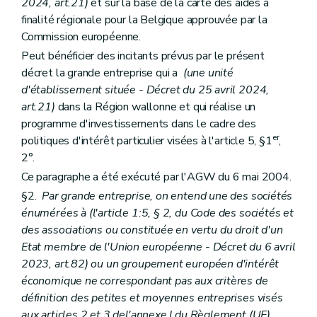
2024, art.21)
et sur la base de la carte des aides à
finalité régionale pour la Belgique approuvée par la
Commission européenne.
Peut bénéficier des incitants prévus par le présent
décret la grande entreprise qui a
(une unité
d'établissement située - Décret du 25 avril 2024,
art.21)
dans la Région wallonne et qui réalise un
programme d'investissements dans le cadre des
er
politiques d'intérêt particulier visées à l'article 5, §1
,
2°.
Ce paragraphe a été exécuté par l'AGW du 6 mai 2004.
§2.
Par grande entreprise, on entend une des sociétés
énumérées à (l'article 1:5, § 2, du Code des sociétés et
des associations ou constituée en vertu du droit d'un
Etat membre de l'Union européenne - Décret du 6 avril
2023, art.82) ou un groupement européen d'intérêt
économique ne correspondant pas aux critères de
définition des petites et moyennes entreprises visés
aux articles 2 et 3 del'annexe I du Règlement (UE)