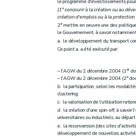
le programme d'investissements poursu
(1° concourir à la création ou au dév
création d'emplois ou à la protection
2° mettre en oeuvre une des politiques
le Gouvernement, à savoir notamment
a.
le développement du transport co
Ce point
a.
a été exécuté par:
er
– l'AGW du 2 décembre 2004 (1
do
e
– l'AGW du 2 décembre 2004 (2
doc
b.
la participation, selon les modali
clustering;
c.
la valorisation de l'utilisation rati
d.
la création d'une spin-off, à savoir l
universitaires ou industriels, au dépar
e.
la reconversion
(des sites d'activi
développement de nouvelles activité