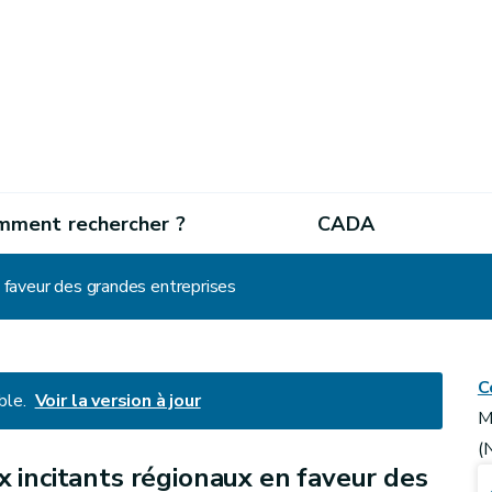
mment rechercher ?
CADA
n faveur des grandes entreprises
C
ble.
Voir la version à jour
M
(
ux incitants régionaux en faveur des