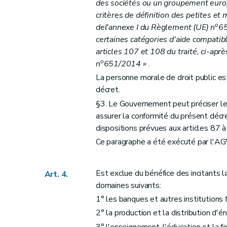
des sociétés ou un groupement euro
critères de définition des petites et
o
de
l'annexe I du Règlement (UE) n
65
certaines catégories d'aide compatibl
articles 107 et 108 du traité, ci-ap
o
n
651/2014 »
.
La personne morale de droit public es
décret.
§3. Le Gouvernement peut préciser les
assurer la conformité du présent déc
dispositions prévues aux articles 87 
Ce paragraphe a été exécuté par l'A
Est exclue du bénéfice des incitants l
Art. 4.
domaines suivants:
1° les banques et autres institutions f
2° la production et la distribution d'é
3° l'enseignement, l'éducation et la f