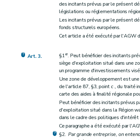
des incitants prévus par le présent d
législations ou réglementations régio
Les incitants prévus par le présent d
fonds structurels européens.
Cet article a été exécuté par l'AGW
er
§1
. Peut bénéficier des incitants pr
Art. 3.
siège d'exploitation situé dans une 
un programme d'investissements visé à
Une zone de développement est une d
de l'article 87, §3, point
c
., du traité
carte des aides à finalité régionale 
Peut bénéficier des incitants prévus p
d'exploitation situé dans la Région w
dans le cadre des politiques d'intérêt p
Ce paragraphe a été exécuté par l'A
§2.
Par grande entreprise, on entend