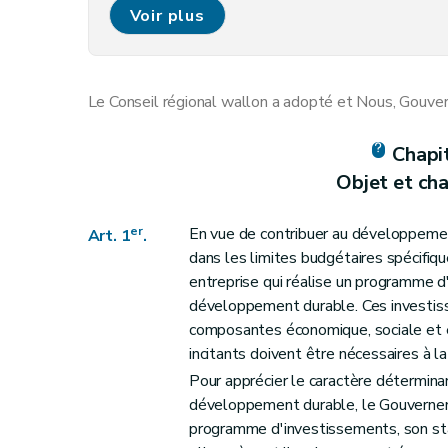
Art. 9
Voir plus
Chapitre III
Conditions d'octroi et de maintien, procédures d
Art. 10
Art. 11
Le Conseil régional wallon a adopté et Nous, Gouver
Art. 12
Art. 13
Chapi
Art. 14
Objet et ch
Art. 15
Art. 17
er
En vue de contribuer au développemen
Art. 1
.
Art. 16
dans les limites budgétaires spécifiqu
Art. 18
entreprise qui réalise un programme 
développement durable. Ces investiss
Chapitre IV
« Le comité technique »
composantes économique, sociale et
Art. 19
incitants doivent être nécessaires à 
Chapitre V
Dispositions finales
Pour apprécier le caractère détermin
Art. 20
développement durable, le Gouvernem
Art. 21
programme d'investissements, son st