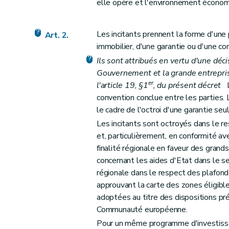
Chapitre VI
Dispositions abrogatoires et transit
elle opère et l'environnement économi
Art. 21
Art. 22
Les incitants prennent la forme d'une
Art. 2.
immobilier, d'une garantie ou d'une co
Ils sont attribués en vertu d'une déc
Gouvernement et la grande entreprise
er
l'article 19, §1
, du présent décret
Le
convention conclue entre les parties. 
le cadre de l'octroi d'une garantie seul
Les incitants sont octroyés dans le 
et, particulièrement, en conformité a
finalité régionale en faveur des grands
concernant les aides d'Etat dans le sec
régionale dans le respect des plafond
approuvant la carte des zones éligibl
adoptées au titre des dispositions pré
Communauté européenne.
Pour un même programme d'investissem