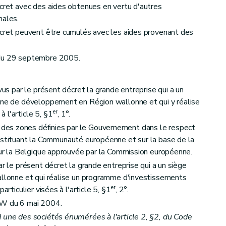
écret avec des aides obtenues en vertu d'autres
nales.
écret peuvent être cumulés avec les aides provenant des
 du 29 septembre 2005.
évus par le présent décret la grande entreprise qui a un
zone de développement en Région wallonne et qui y réalise
er
 l'article 5, §1
, 1°.
es zones définies par le Gouvernement dans le respect
 instituant la Communauté européenne et sur la base de la
pour la Belgique approuvée par la Commission européenne.
ar le présent décret la grande entreprise qui a un siège
allonne et qui réalise un programme d'investissements
er
articulier visées à l'article 5, §1
, 2°.
GW du 6 mai 2004.
 une des sociétés énumérées à l'article 2, §2, du Code