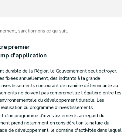
e demande et d'octroi, modalités de liquidation, de contrôle et sanctions
nement, sanctionnons ce qui suit:
tre premier
amp d'application
t durable de la Région, le Gouvernement peut octroyer,
es fixées annuellement, des incitants à la grande
d'investissements concourant de manière déterminante au
ements ne doivent pas compromettre l'équilibre entre les
 environnementale du développement durable. Les
la réalisation du programme d'investissements.
ant d'un programme d'investissements au regard du
ent prend notamment en considération la nature du
ade de développement, le domaine d'activités dans lequel