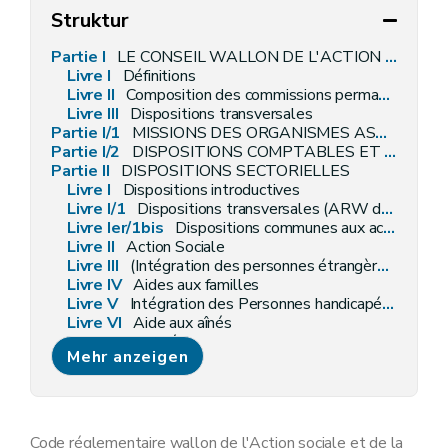
Struktur
Partie I
LE CONSEIL WALLON DE L'ACTION SOCIALE ET DE LA SANTE
Livre I
Définitions
Livre II
Composition des commissions permanentes
Livre
III
Dispositions transversales
Partie I/1
MISSIONS DES ORGANISMES ASSUREURS WALLONS
Partie I/2
DISPOSITIONS COMPTABLES ET BUDGETAIRES APPLICABLES A L'AGENCE
Partie II
DISPOSITIONS SECTORIELLES
Livre I
Dispositions introductives
Livre I/1
Dispositions transversales (ARW du 04 décembre 2014, art. 4)
Livre
Ier/1bis
Dispositions communes aux acteurs et aux institutions de la première ligne d'accompagnement et de soins
Livre II
Action Sociale
Livre III
(Intégration des personnes étrangères – AGW du 20 décembre 2018, art. 2)
Livre IV
Aides aux familles
Livre V
Intégration des Personnes handicapées
Livre
VI
Aide aux aînés
Livre VII
Santé
Mehr anzeigen
Livre VIII
Soutien aux personnes lesbiennes, gays, bisexuelles, transgenres, queer, intersexes et asexuelles (AGW du 6 juillet 2023, art. 2)
Livre IX
Les maisons d'hébergement collectif de personnes en difficultés prolongées
Annexe 1/3
Annexe 18
Annexe 37
Code réglementaire wallon de l'Action sociale et de la