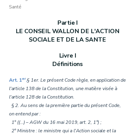
Annexe 38
Santé
Annexe 56
Annexe 57
Annexe 58
Partie I
Annexe 59
LE CONSEIL WALLON DE L'ACTION
Annexe 62
Annexe 63, 64, 66, 67, 68, 69, 72 et 73
SOCIALE ET DE LA SANTE
Annexe 95
Annexe 95/1 à 95/4
Annexe
Livre I
Annexe 120
Définitions
er
Art. 1
.
§ 1er. Le présent Code règle, en application de
l'article 138 de la Constitution, une matière visée à
l'article 128 de la Constitution.
§ 2. Au sens de la première partie du présent Code,
on entend par :
1° ((…) – AGW du 16 mai 2019, art. 2, 1°) ;
2° Ministre : le ministre qui a l'Action sociale et la