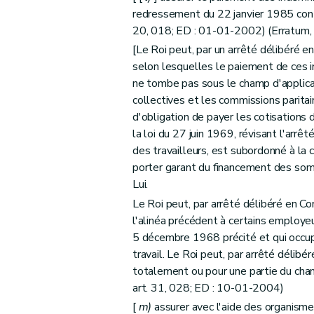
redressement du 22 janvier 1985 cont
20, 018; ED : 01-01-2002) (Erratum
[Le Roi peut, par un arrêté délibéré en
selon lesquelles le paiement de ces i
ne tombe pas sous le champ d'applica
collectives et les commissions paritair
d'obligation de payer les cotisations de
la loi du 27 juin 1969, révisant l'arr
des travailleurs, est subordonné à la
porter garant du financement des somm
Lui.
Le Roi peut, par arrêté délibéré en Co
l'alinéa précédent à certains employe
5 décembre 1968 précité et qui occupe
travail. Le Roi peut, par arrêté délibé
totalement ou pour une partie du cha
art. 31, 028; ED : 10-01-2004)
[
m)
assurer avec l'aide des organismes