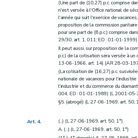
(Une part de (10,27) p.c. comprise dans
n'est versée à l'Office national de sé
l'année qui suit l'exercice de vacances,
proposition de la commission paritai
pour une part de (8 p.c.) comprise da
29/30, art. 1, 011; ED : 01-01-1999
Il peut aussi, sur proposition de la c
p.c.) de la cotisation sera versée à un 
13-06-1966, art. 14) (AR 28-03-1975
(La cotisation de (16,27) p.c. susvisé
nationale de vacances pour l'industrie
l'industrie et du commerce du diamant
004; ED : 01-01-1989) (L 2001-05-2
§5. (abrogé) (L 27-06-1969, art. 50, 
(...) (L 27-06-1969, art. 50, 1°)
Art. 4.
A. (...) (L 27-06-1969, art. 50, 1°)
(1° à 4° abrogés) (L 27-06-1969, art.