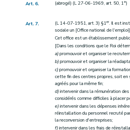
(abrogé) (L 27-06-1969, art. 50, 1°)
Art. 6.
er
(L 14-07-1951, art. 3) §1
. Il est i
Art. 7.
sociale un [Office national de l'emploi
Cet office est un établissement public
[Dans les conditions que le Roi détermi
a)
promouvoir et organiser le recrutem
b)
promouvoir et organiser la réadapta
c)
promouvoir et organiser la formation
cette fin des centres propres, soit en
agréés pour la même fin;
d)
intervenir dans la rémunération des
considérés comme difficiles à placer po
e)
intervenir dans les dépenses inhéren
réinstallation du personnel recruté pa
la reconversion d'entreprises;
f)
intervenir dans les frais de réinstal