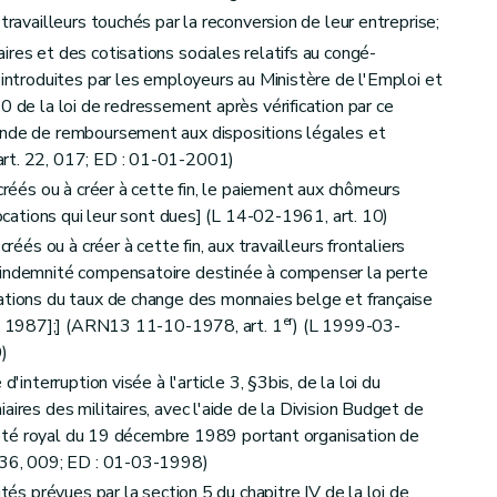
travailleurs touchés par la reconversion de leur entreprise;
res et des cotisations sociales relatifs au congé-
 introduites par les employeurs au Ministère de l'Emploi et
0 de la loi de redressement après vérification par ce
ande de remboursement aux dispositions légales et
art. 22, 017; ED : 01-01-2001)
créés ou à créer à cette fin, le paiement aux chômeurs
locations qui leur sont dues] (L 14-02-1961, art. 10)
réés ou à créer à cette fin, aux travailleurs frontaliers
 indemnité compensatoire destinée à compenser la perte
ations du taux de change des monnaies belge et française
er
l 1987];] (ARN13 11-10-1978, art. 1
) (L 1999-03-
9)
'interruption visée à l'article 3, §3bis, de la loi du
aires des militaires, avec l'aide de la Division Budget de
arrêté royal du 19 décembre 1989 portant organisation de
. 36, 009; ED : 01-03-1998)
és prévues par la section 5 du chapitre IV de la loi de