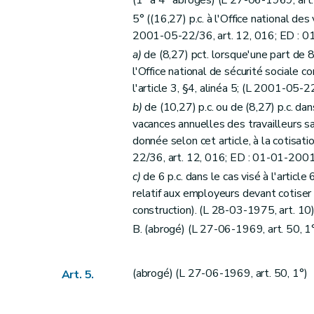
5° ((16,27) p.c. à l'Office national de
2001-05-22/36, art. 12, 016; ED : 
a)
de (8,27) pct. lorsque'une part de 8
l'Office national de sécurité sociale 
l'article 3, §4, alinéa 5; (L 2001-05-
b)
de (10,27) p.c. ou de (8,27) p.c. dans
vacances annuelles des travailleurs sa
donnée selon cet article, à la cotisa
22/36, art. 12, 016; ED : 01-01-200
c)
de 6 p.c. dans le cas visé à l'articl
relatif aux employeurs devant cotiser
construction). (L 28-03-1975, art. 10
B. (abrogé) (L 27-06-1969, art. 50, 1
(abrogé) (L 27-06-1969, art. 50, 1°)
Art. 5.