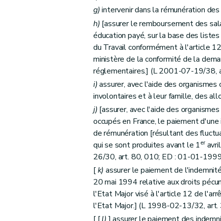
g)
intervenir dans la rémunération des 
h)
[assurer le remboursement des salai
éducation payé, sur la base des listes
du Travail conformément à l'article 12
ministère de la conformité de la dem
réglementaires.] (L 2001-07-19/38, 
i)
assurer, avec l'aide des organismes 
involontaires et à leur famille, des al
j)
[assurer, avec l'aide des organismes c
occupés en France, le paiement d'une
de rémunération [résultant des fluctu
er
qui se sont produites avant le 1
avri
26/30, art. 80, 010; ED : 01-01-199
[
k)
assurer le paiement de l'indemnité d
20 mai 1994 relative aux droits pécuni
l'Etat Major visé à l'article 12 de l'
l'Etat Major.] (L 1998-02-13/32, art
[ [
l)
] assurer le paiement des indemnit