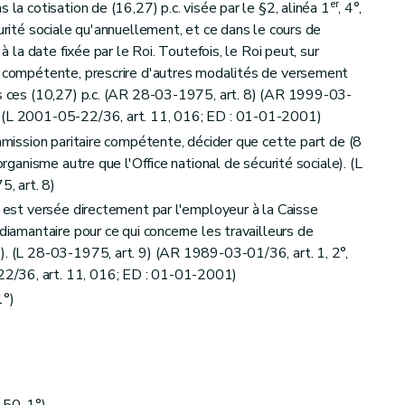
er
 la cotisation de (16,27) p.c. visée par le §2, alinéa 1
, 4°,
curité sociale qu'annuellement, et ce dans le cours de
 à la date fixée par le Roi. Toutefois, le Roi peut, sur
re compétente, prescrire d'autres modalités de versement
ns ces (10,27) p.c. (AR 28-03-1975, art. 8) (AR 1999-03-
) (L 2001-05-22/36, art. 11, 016; ED : 01-01-2001)
ommission paritaire compétente, décider que cette part de (8
organisme autre que l'Office national de sécurité sociale). (L
, art. 8)
e est versée directement par l'employeur à la Caisse
 diamantaire pour ce qui concerne les travailleurs de
). (L 28-03-1975, art. 9) (AR 1989-03-01/36, art. 1, 2°,
2/36, art. 11, 016; ED : 01-01-2001)
1°)
 50, 1°)