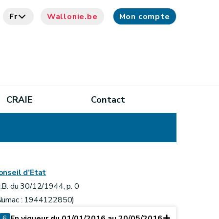
Fr
Wallonie.be
Mon compte
CRAIE
Contact
onseil d’Etat
.B. du 30/12/1944, p. 0
Numac : 1944122850)
6
En vigueur du 01/01/2016 au 20/05/2016