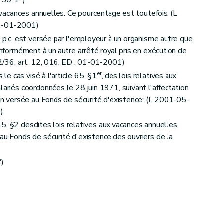
s vacances annuelles. Ce pourcentage est toutefois: (L
01-01-2001)
 p.c. est versée par l'employeur à un organisme autre que
conformément à un autre arrêté royal pris en exécution de
22/36, art. 12, 016; ED : 01-01-2001)
er
 le cas visé à l'article 65, §1
, des lois relatives aux
lariés coordonnées le 28 juin 1971, suivant l'affectation
tion versée au Fonds de sécurité d'existence; (L 2001-05-
1)
e 65, §2 desdites lois relatives aux vacances annuelles,
 au Fonds de sécurité d'existence des ouvriers de la
)
°)