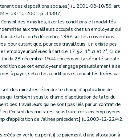
enant des dispositions sociales.] (L 2001-08-10/59, art.
, M.B. 09-10-2001, p. 34387)
 Conseil des ministres, fixer les conditions et modalités
ndemnités aux travailleurs occupés chez un employeur qui
tion de la loi du 5 décembre 1968 sur les conventions
es, pour autant que, pour ces travailleurs, il n'existe pas
 l'employeur prévues à l'article 17, §2, 1°, c) et 2°, c), de
êté-loi du 28 décembre 1944 concernant la sécurité sociale
 condition que cet employeur s'engage préalablement à se
es à payer, selon les conditions et modalités fixées par
nseil des ministres, étendre le champ d'application de
urs qui tombent sous le champ d'application de la loi du
nt des travailleurs qui ne sont pas liés par un contrat de
ré en Conseil des ministres, soustraire certains employeurs
mp d'application de l'alinéa précédent.] (L 2003-12-22/42,
 créés en vertu du point i) le paiement d'une allocation à