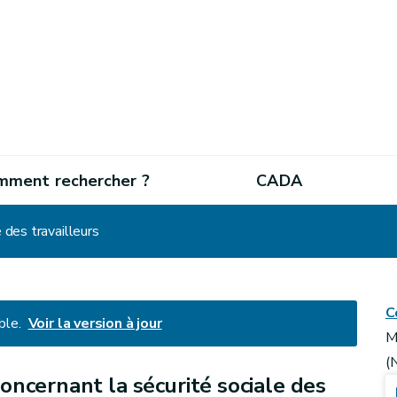
mment rechercher ?
CADA
 des travailleurs
C
ble.
Voir la version à jour
M
(
concernant la sécurité sociale des