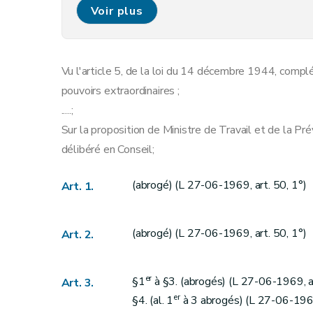
Art. 9
Voir plus
Art. 10
Art. 11
Art. 12
Vu l'article 5, de la loi du 14 décembre 1944, comp
Art. 13
pouvoirs extraordinaires ;
Art. 14
.....;
Sur la proposition de Ministre de Travail et de la Pré
délibéré en Conseil;
(abrogé) (L 27-06-1969, art. 50, 1°)
Art. 1.
(abrogé) (L 27-06-1969, art. 50, 1°)
Art. 2.
er
§1
à §3. (abrogés) (L 27-06-1969, ar
Art. 3.
er
§4. (al. 1
à 3 abrogés) (L 27-06-1969,