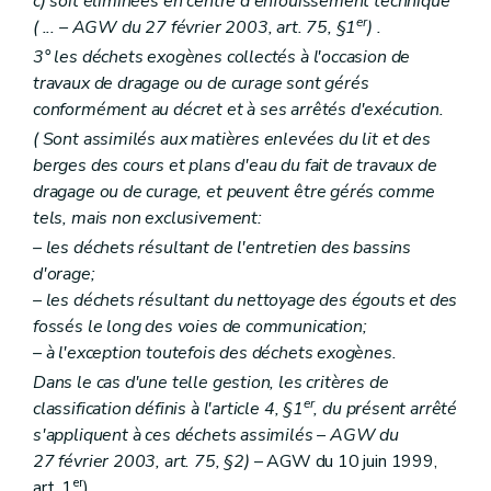
c)
soit éliminées en centre d'enfouissement technique
er
(
...
– AGW du 27 février 2003, art. 75, §1
) .
3° les déchets exogènes collectés à l'occasion de
travaux de dragage ou de curage sont gérés
conformément au décret et à ses arrêtés d'exécution.
(
Sont assimilés aux matières enlevées du lit et des
berges des cours et plans d'eau du fait de travaux de
dragage ou de curage, et peuvent être gérés comme
tels, mais non exclusivement:
– les déchets résultant de l'entretien des bassins
d'orage;
– les déchets résultant du nettoyage des égouts et des
fossés le long des voies de communication;
– à l'exception toutefois des déchets exogènes.
Dans le cas d'une telle gestion, les critères de
er
classification définis à l'article 4, §1
, du présent arrêté
s'appliquent à ces déchets assimilés
– AGW du
27 février 2003, art. 75, §2)
– AGW du 10 juin 1999,
er
art. 1
) .