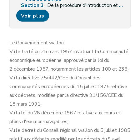
Section 3
De la procédure d'introduction et d'examen de la demande d'autorisation
Art. 15 à 17
Voir plus
Chapitre III
(
Du permis d'environnement pour l'implantation et l'exploitation d'un établissement comportant un centre d'enfouissement technique
Section première
Principe de l'autorisation
Art. 18
Section 2
Des modalités (
de permis d'environnement
Art. 19
Le Gouvernement wallon,
Art. 20
Vu le traité du 25 mars 1957 instituant la Communauté
Art. 21
Section 3
De la procédure d'introduction et d'examen de la demande
économique européenne, approuvé par la loi du
Art. 22
2 décembre 1957, notamment les articles 100 et 235;
Chapitre IV
Des recours contre la décision de la Députation permanente, de la modification des conditions de l'autorisation, de sa suspension et de son retrait
Art. 23 et 24
Vu la directive 75/442/CEE du Conseil des
Chapitre V
Surveillance
Communautés européennes du 15 juillet 1975 relative
Art. 25
Chapitre VI
Dispositions pénales
aux déchets, modifiée par la directive 91/156/CEE du
Art. 26
18 mars 1991;
Chapitre VII
Dispositions abrogatoires, transitoires et finales
Art. 27
Vu la loi du 28 décembre 1967 relative aux cours et
Art. 28
plans d'eau non-navigables;
Art. 29
Annexe
Vu le décret du Conseil régional wallon du 5 juillet 1985
Annexe
relatif aux déchets, modifié par les décrets du 9 avril