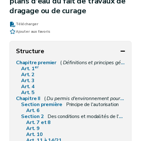
plans d'eau du fait de travaux de
dragage ou de curage
Télécharger
Ajouter aux favoris
Structure
Chapitre premier
(
Définitions et principes généraux
er
Art. 1
Art. 2
Art. 3
Art. 4
Art. 5
Chapitre II
(
Du permis d'environnement pour l'implantation et l'exploitation d'un établissement comportant
Section première
Principe de l'autorisation
Art. 6
Section 2
Des conditions et modalités de l'autorisation
Art. 7 et 8
Art. 9
Art. 10
Art. 11 à 14/21