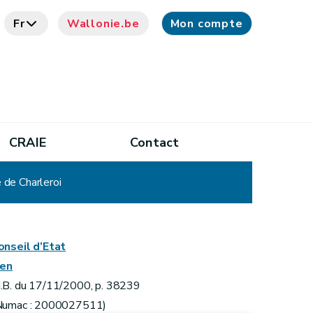
Fr
Wallonie.be
Mon compte
CRAIE
Contact
de Charleroi
onseil d’Etat
ien
.B. du 17/11/2000, p. 38239
Numac : 2000027511)