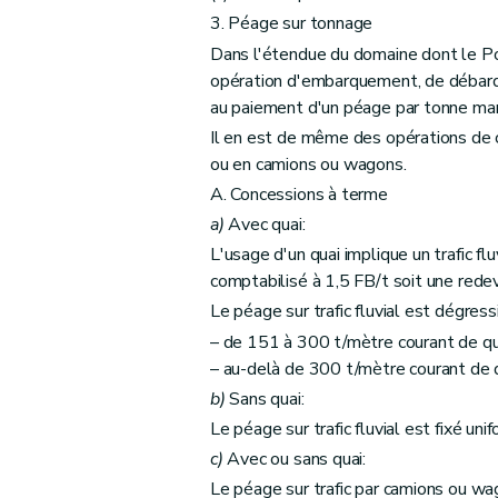
3. Péage sur tonnage
Dans l'étendue du domaine dont le Po
opération d'embarquement, de débar
au paiement d'un péage par tonne man
Il en est de même des opérations de
ou en camions ou wagons.
A. Concessions à terme
a)
Avec quai:
L'usage d'un quai implique un trafic f
comptabilisé à 1,5 FB/t soit une rede
Le péage sur trafic fluvial est dégressi
– de 151 à 300 t/mètre courant de qua
– au-delà de 300 t/mètre courant de q
b)
Sans quai:
Le péage sur trafic fluvial est fixé 
c)
Avec ou sans quai:
Le péage sur trafic par camions ou wa