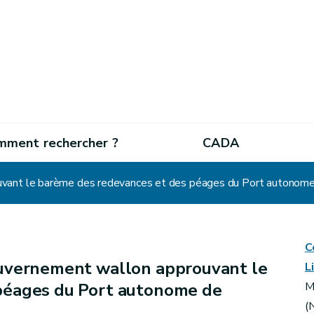
mment rechercher ?
CADA
vant le barème des redevances et des péages du Port autonome 
C
uvernement wallon approuvant le
L
péages du Port autonome de
M
(