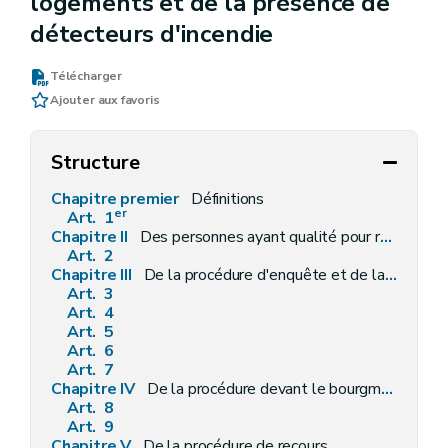
logements et de la présence de
détecteurs d'incendie
Télécharger
Ajouter aux favoris
Structure
Chapitre premier
Définitions
er
Art. 1
Chapitre II
Des personnes ayant qualité pour rechercher et constater le non-respect des critères de salubrité des logements et de la présence de détecteurs d'incendie
Art. 2
Chapitre III
De la procédure d'enquête et de la notification des conclusions et du rapport d'enquête
Art. 3
Art. 4
Art. 5
Art. 6
Art. 7
Chapitre IV
De la procédure devant le bourgmestre
Art. 8
Art. 9
Chapitre V
De la procédure de recours