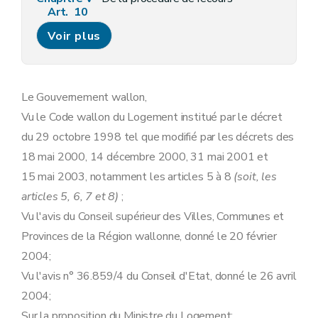
Art. 10
Chapitre VI
Dispositions finales et transitoires
Voir plus
Art. 11
Art. 12
Le Gouvernement wallon,
Vu le Code wallon du Logement institué par le décret
du 29 octobre 1998 tel que modifié par les décrets des
18 mai 2000, 14 décembre 2000, 31 mai 2001 et
15 mai 2003, notamment les articles 5 à 8
(soit, les
articles 5, 6, 7 et 8)
;
Vu l'avis du Conseil supérieur des Villes, Communes et
Provinces de la Région wallonne, donné le 20 février
2004;
Vu l'avis n° 36.859/4 du Conseil d'Etat, donné le 26 avril
2004;
Sur la proposition du Ministre du Logement;