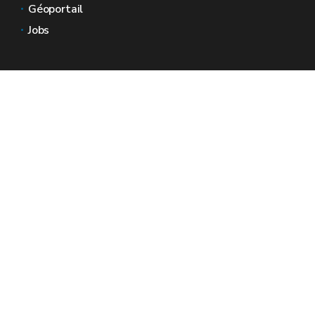
Géoportail
Jobs
Nous contacter
Espaces Wallonie
Presse
Introduire une plainte au SPW
Signaler une irrégularité
Le site officiel de la Wallonie - Wallex