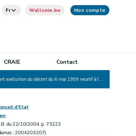
Fr
Wallonie.be
Mon compte
CRAIE
Contact
Arrêté du Gouvernement wallon modifiant l'arrêté du Gouvernement wallon du 16 novembre 2000 portant exécution du décret du 6 mai 1999 relatif à l'établissement, au recouvrement et au contentieux en matière de taxes régionales directes
onseil d’Etat
ien
.B. du 22/10/2004, p. 73223
Numac : 2004203207)