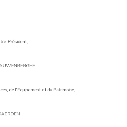
stre-Président,
N CAUWENBERGHE
nces, de l'Equipement et du Patrimoine,
 DAERDEN