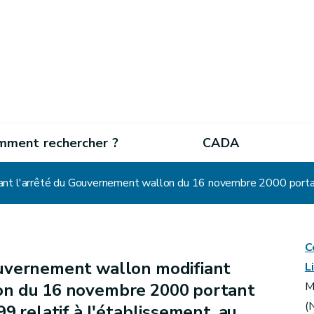
mment rechercher ?
CADA
C
uvernement wallon modifiant
L
on du 16 novembre 2000 portant
M
(
9 relatif à l'établissement, au