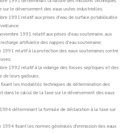
embre 1991 déterminant la nature des missions techniques
 sur le déversement des eaux usées industrielles;
bre 1991 relatif aux prises d'eau de surface potabilisable
veillance;
ovembre 1991 relatif aux prises d'eau souterraine, aux
 recharge artificielle des nappes d'eau souterraine;
1991 relatif à la protection des eaux souterraines contre
euses;
mbre 1992 relatif à la vidange des fosses septiques et des
e de leurs gadoues;
 fixant les modalités techniques de détermination des
t dans le calcul de la taxe sur le déversement des eaux
994 déterminant la formule de déclaration à la taxe sur
 1994 fixant les normes générales d'immission des eaux