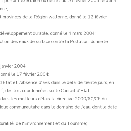
4 portant exécution du décret du 20 février 2003 relatif à
onne;
t provinces de la Région wallonne, donné le 12 février
du développement durable, donné le 4 mars 2004;
ction des eaux de surface contre la Pollution, donné le
 janvier 2004;
 donné le 17 février 2004;
tat et l'absence d'avis dans le délai de trente jours, en
 1°, des lois coordonnées sur le Conseil d'Etat;
 dans les meilleurs délais, la directive 2000/60/CE du
ique communautaire dans le domaine de l'eau, dont la date
 Ruralité, de l'Environnement et du Tourisme;