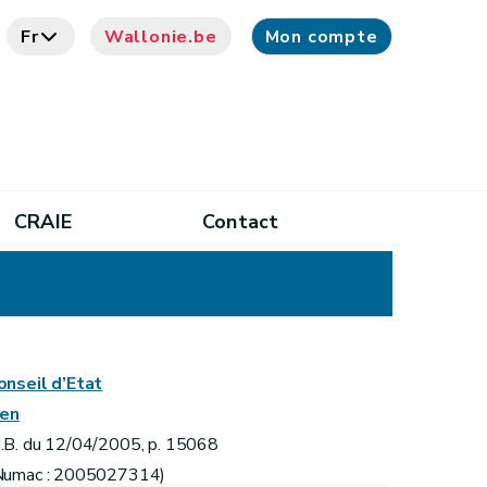
Fr
Wallonie.be
Mon compte
CRAIE
Contact
u
onseil d’Etat
ien
.B. du 12/04/2005, p. 15068
Numac : 2005027314)