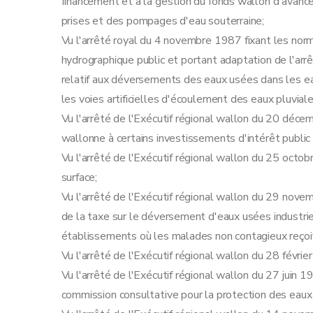
financement et à la gestion du fonds wallon d'avan
prises et des pompages d'eau souterraine;
Vu l'arrêté royal du 4 novembre 1987 fixant les nor
hydrographique public et portant adaptation de l'ar
relatif aux déversements des eaux usées dans les eau
les voies artificielles d'écoulement des eaux pluviale
Vu l'arrêté de l'Exécutif régional wallon du 20 déce
wallonne à certains investissements d'intérêt public 
Vu l'arrêté de l'Exécutif régional wallon du 25 oct
surface;
Vu l'arrêté de l'Exécutif régional wallon du 29 nov
de la taxe sur le déversement d'eaux usées industrie
établissements où les malades non contagieux reçoi
Vu l'arrêté de l'Exécutif régional wallon du 28 févr
Vu l'arrêté de l'Exécutif régional wallon du 27 juin 
commission consultative pour la protection des eaux 