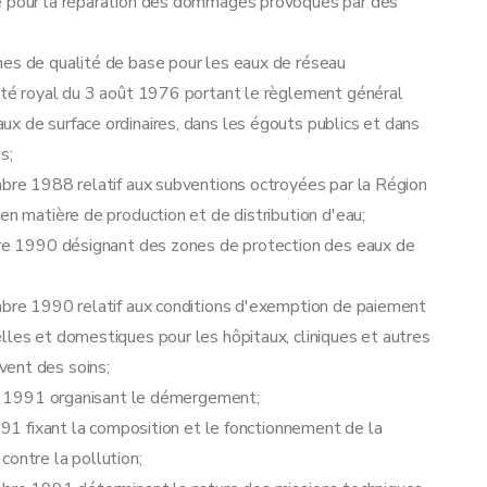
ce pour la réparation des dommages provoqués par des
mes de qualité de base pour les eaux de réseau
rêté royal du 3 août 1976 portant le règlement général
x de surface ordinaires, dans les égouts publics et dans
s;
mbre 1988 relatif aux subventions octroyées par la Région
en matière de production et de distribution d'eau;
obre 1990 désignant des zones de protection des eaux de
embre 1990 relatif aux conditions d'exemption de paiement
lles et domestiques pour les hôpitaux, cliniques et autres
vent des soins;
ier 1991 organisant le démergement;
1991 fixant la composition et le fonctionnement de la
contre la pollution;