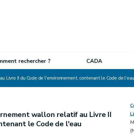
mment rechercher ?
CADA
u Livre II du Code de l'environnement, contenant le Code de l'ea
C
nement wallon relatif au Livre II
L
ntenant le Code de l'eau
M
(