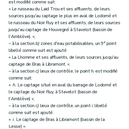
est modifié comme suit:
« Le ruisseau du Laid Trou et ses affluents, de leurs
sources jusqu'au captage le plus en aval de Lodomé et
le ruisseau du Noir Ruy et ses affluents, de leurs sources
jusqu'au captage de Houvegné à Stavelot (bassin de
l'Amblève). »;
e
– à la section
b)
zones d'eau potabilisables, un 9
point
libellé comme suit est ajouté:
« La Lhomme et ses affluents, de leurs sources jusqu'au
captage de Bras à Libramont. »;
– à la section
c)
lieux de contrôle, le point h. est modifié
comme suit:
«
h.
Le captage situé en aval du barrage de Lodomé et
le captage du Noir Ruy, à Stavelot (bassin de
l'Amblève) »;
– à la section
c)
lieux de contrôle, un point i. libellé
comme suit est ajouté:
«
i.
Le captage de Bras à Libramont (bassin de la
Lesse) ».