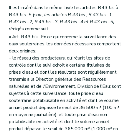
Il est inséré dans le même Livre les articles R.43
bis
à
R.43
bis
-5
(soit, les articles R.43
bis
, R.43
bis
-1,
R.43
bis
-2, R.43
bis
-3, R.43
bis
-4 et R.43
bis
-5)
rédigés comme suit:
« Art. R.43
bis
. En ce qui concerne la surveillance des
eaux souterraines, les données nécessaires comportent
deux origines:
– le réseau des producteurs, qui réunit les sites de
contrôle dont le suivi échoit à certains titulaires de
prises d'eau et dont les résultats sont régulièrement
transmis à la Direction générale des Ressources
naturelles et de l'Environnement, Division de l'Eau; sont
sujettes à cette surveillance, toute prise d'eau
souterraine potabilisable en activité et dont le volume
annuel produit dépasse le seuil de 36 500 m³ (100 m³
en moyenne journalière), et toute prise d'eau non
potabilisable en activité et dont le volume annuel
produit dépasse le seuil de 365 000 m³ (1 000 m³ en