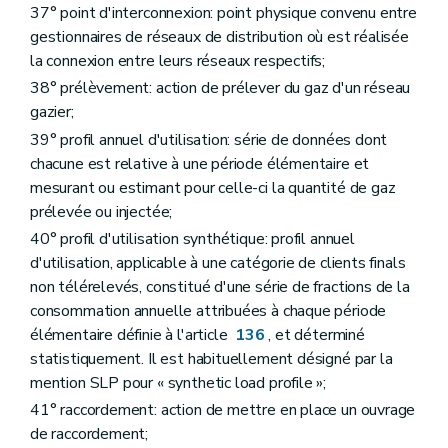
Chapitre III
Interconnexions des réseaux de distribution
37° point d'interconnexion: point physique convenu entre
Art. 198
gestionnaires de réseaux de distribution où est réalisée
Art. 199
la connexion entre leurs réseaux respectifs;
Titre VII
Disposition finale
Art. 200
38° prélèvement: action de prélever du gaz d'un réseau
Art. 201
gazier;
Art. 202
Annexe
39° profil annuel d'utilisation: série de données dont
chacune est relative à une période élémentaire et
mesurant ou estimant pour celle-ci la quantité de gaz
prélevée ou injectée;
40° profil d'utilisation synthétique: profil annuel
d'utilisation, applicable à une catégorie de clients finals
non télérelevés, constitué d'une série de fractions de la
consommation annuelle attribuées à chaque période
élémentaire définie à l'article
136
, et déterminé
statistiquement. Il est habituellement désigné par la
mention SLP pour « synthetic load profile »;
41° raccordement: action de mettre en place un ouvrage
de raccordement;