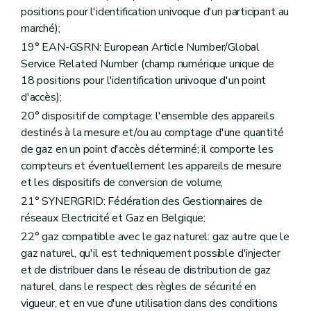
Art. 131
positions pour l'identification univoque d'un participant au
Chapitre V
Programme d'injection/prélèvement
marché);
Art. 132
19° EAN-GSRN: European Article Number/Global
Titre V
Code de mesure et de comptage
Chapitre premier
Généralités
Service Related Number (champ numérique unique de
Art. 133
18 positions pour l'identification univoque d'un point
Art. 134
d'accès);
Art. 135
Art. 136
20° dispositif de comptage: l'ensemble des appareils
Art. 137
destinés à la mesure et/ou au comptage d'une quantité
Art. 138
de gaz en un point d'accès déterminé; il comporte les
Art. 139
compteurs et éventuellement les appareils de mesure
Chapitre II
Dispositions concernant les dispositifs de comptage
Section 2.1
Prescriptions techniques générales
et les dispositifs de conversion de volume;
Art. 140
21° SYNERGRID: Fédération des Gestionnaires de
Art. 141
réseaux Electricité et Gaz en Belgique;
Art. 142
Art. 143
22° gaz compatible avec le gaz naturel: gaz autre que le
Art. 144
gaz naturel, qu'il est techniquement possible d'injecter
Section 2.2
Emplacement du dispositif de comptage
et de distribuer dans le réseau de distribution de gaz
Art. 145
Art. 146
naturel, dans le respect des règles de sécurité en
Section 2.3
Scellés
vigueur, et en vue d'une utilisation dans des conditions