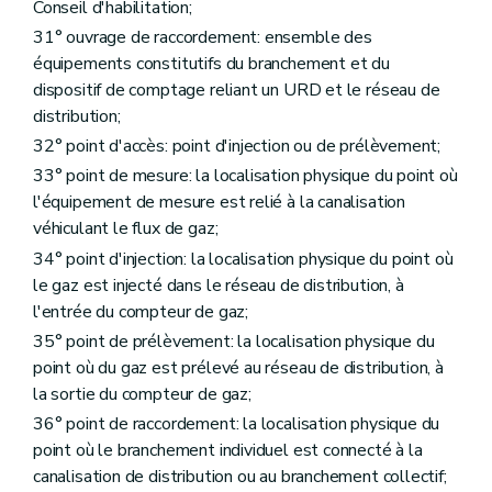
Conseil d'habilitation;
Art. 182
31° ouvrage de raccordement: ensemble des
Section 3.9
Données historiques
Art. 183
équipements constitutifs du branchement et du
Art. 184
dispositif de comptage reliant un URD et le réseau de
Section 3
10. - Stockage, archivage et sécurisation des données
distribution;
Art. 185
Art. 186
32° point d'accès: point d'injection ou de prélèvement;
Art. 187
33° point de mesure: la localisation physique du point où
Section 3
11. - Plaintes et rectifications
l'équipement de mesure est relié à la canalisation
Art. 188
Art. 189
véhiculant le flux de gaz;
Chapitre IV
Dispositions transitoires
34° point d'injection: la localisation physique du point où
Art. 190
le gaz est injecté dans le réseau de distribution, à
Art. 191
Titre VI
Code de collaboration
l'entrée du compteur de gaz;
Chapitre premier
Généralités
35° point de prélèvement: la localisation physique du
Art. 192
point où du gaz est prélevé au réseau de distribution, à
Chapitre II
Connexion d'un réseau de distribution au réseau de transport
la sortie du compteur de gaz;
Art. 193
Art. 194
36° point de raccordement: la localisation physique du
Art. 195
point où le branchement individuel est connecté à la
Art. 196
canalisation de distribution ou au branchement collectif;
Art. 197