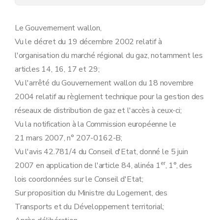
Section 2.2
Confidentialité
Art. 13
Art. 14
Le Gouvernement wallon,
Chapitre III
Publication des conditions et informations générales, des procédures et formulaires
Vu le décret du 19 décembre 2002 relatif à
Art. 15
Chapitre IV
Accessibilité des installations
l'organisation du marché régional du gaz, notamment les
Section 4.1
Prescriptions concernant la sécurité des personnes et des biens
articles 14, 16, 17 et 29;
Art. 16
Section 4.2
Accessibilité des installations du GRD
Vu l'arrêté du Gouvernement wallon du 18 novembre
Art. 17
2004 relatif au règlement technique pour la gestion des
Section 4.3
Modalités particulières relatives aux installations faisant fonctionnellement partie du réseau de distribution
Art. 18
réseaux de distribution de gaz et l'accès à ceux-ci;
Art. 19
Vu la notification à la Commission européenne le
Section 4.4
Accessibilité des installations de l'URD
Art. 20
21 mars 2007, n° 207-0162-B;
Art. 21
Vu l'avis 42.781/4 du Conseil d'Etat, donné le 5 juin
Chapitre V
Force majeure et situation d'urgence
er
Art. 22
2007 en application de l'article 84, alinéa 1
, 1°, des
Art. 23
lois coordonnées sur le Conseil d'Etat;
Art. 24
Sur proposition du Ministre du Logement, des
Art. 25
Art. 26
Transports et du Développement territorial;
Chapitre VI
Exigences techniques minimales pour l'établissement des infrastructures du réseau