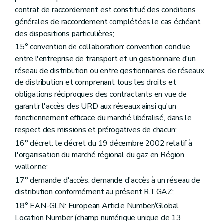
Art. 115
contrat de raccordement est constitué des conditions
Art. 116
Art. 117
générales de raccordement complétées le cas échéant
Art. 118
des dispositions particulières;
Chapitre III
Procédure d'accès
15° convention de collaboration: convention conclue
Section 2.1
Demande d'accès
Art. 119
entre l'entreprise de transport et un gestionnaire d'un
Art. 120
réseau de distribution ou entre gestionnaires de réseaux
Art. 121
de distribution et comprenant tous les droits et
Art. 122
obligations réciproques des contractants en vue de
Art. 123
Section 2.2
Contrat d'accès avec le GRD
garantir l'accès des URD aux réseaux ainsi qu'un
Art. 124
fonctionnement efficace du marché libéralisé, dans le
Section 2.3
Déclarations et garanties du fournisseur
respect des missions et prérogatives de chacun;
Art. 125
Art. 126
16° décret: le décret du 19 décembre 2002 relatif à
Art. 127
l'organisation du marché régional du gaz en Région
Art. 128
wallonne;
Chapitre IV
Interruption ou suspension d'accès au réseau de distribution
Section 3.1
Interruption planifiée de l'accès
17° demande d'accès: demande d'accès à un réseau de
Art. 129
distribution conformément au présent R.T.GAZ;
Section 3.2
Interruption non planifiée de l'accès
18° EAN-GLN: European Article Number/Global
Art. 130
Location Number (champ numérique unique de 13
Section 3.3
Suspension de l'accès