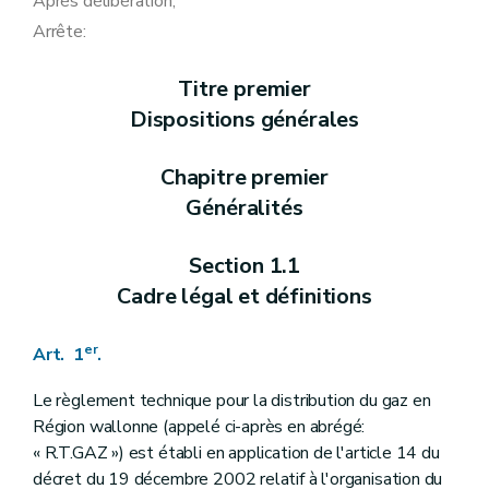
Après délibération,
Art. 27
Chapitre VII
Conduites directes
Arrête:
Art. 28
Art. 29
Art. 30
Titre premier
Art. 31
Dispositions générales
Art. 32
Chapitre VIII
Gaz fatal et gaz issu de renouvelables
Art. 33
Chapitre premier
Art. 34
Généralités
Art. 35
Art. 36
Art. 37
Section 1.1
Titre II
Code de planification
Chapitre premier
Données en vue d'établir les plans d'adaptation et d'extension
Cadre légal et définitions
Art. 38
Art. 39
er
Art. 1
Chapitre II
.
Echange d'informations relatives à la planification, entre GRD et URD
Section 2.1
Généralités
Art. 40
Le règlement technique pour la distribution du gaz en
Section 2.2
Notification
Région wallonne (appelé ci-après en abrégé:
Art. 41
« R.T.GAZ ») est établi en application de l'article 14 du
Art. 42
décret du 19 décembre 2002 relatif à l'organisation du
Art. 43