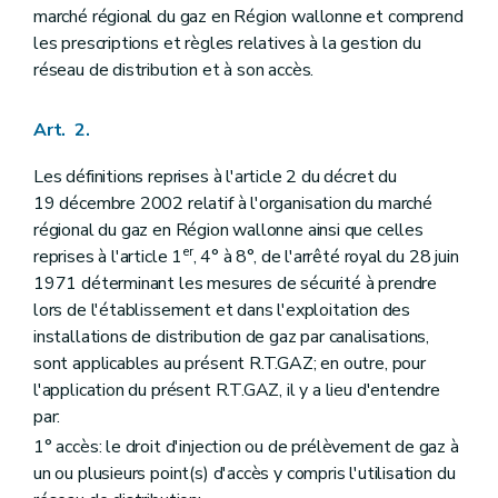
Art. 44
marché régional du gaz en Région wallonne et comprend
Art. 45
les prescriptions et règles relatives à la gestion du
Art. 46
réseau de distribution et à son accès.
Art. 47
Titre III
Code de raccordement
Chapitre premier
Prescriptions techniques applicables aux ouvrages de raccordement
Art. 2.
Section 1.1
Généralités
Art. 48
Les définitions reprises à l'article 2 du décret du
Art. 49
Section 1.2
Types de raccordement
19 décembre 2002 relatif à l'organisation du marché
Art. 50
régional du gaz en Région wallonne ainsi que celles
Art. 51
er
reprises à l'article 1
, 4° à 8°, de l'arrêté royal du 28 juin
Section 1.3
Prescriptions techniques générales
1971 déterminant les mesures de sécurité à prendre
Art. 52
Art. 53
lors de l'établissement et dans l'exploitation des
Art. 54
installations de distribution de gaz par canalisations,
Art. 55
sont applicables au présent R.T.GAZ; en outre, pour
Art. 56
l'application du présent R.T.GAZ, il y a lieu d'entendre
Art. 57
Art. 58
par:
Art. 59
1° accès: le droit d'injection ou de prélèvement de gaz à
Section 1.4
Environnement des installations
un ou plusieurs point(s) d'accès y compris l'utilisation du
Art. 60
Art. 61