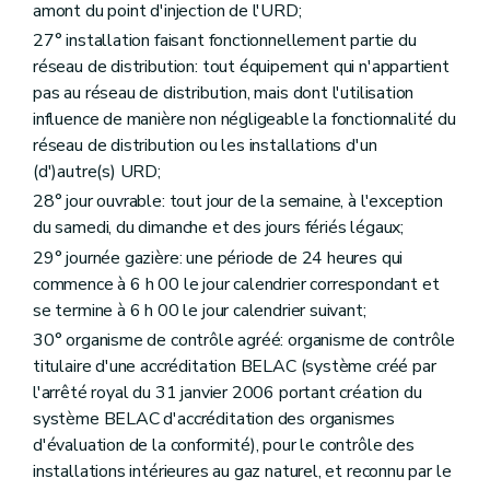
Art. 164
amont du point d'injection de l'URD;
Section 3.3
Dispositions particulières relatives au profil d'utilisation calculé
27° installation faisant fonctionnellement partie du
Art. 165
réseau de distribution: tout équipement qui n'appartient
Art. 166
Section 3.4
Traitement des données de mesure ou de comptage
pas au réseau de distribution, mais dont l'utilisation
Art. 167
influence de manière non négligeable la fonctionnalité du
Art. 168
réseau de distribution ou les installations d'un
Art. 169
(d')autre(s) URD;
Section 3.5
Données indisponibles ou non fiables
Art. 170
28° jour ouvrable: tout jour de la semaine, à l'exception
Art. 171
du samedi, du dimanche et des jours fériés légaux;
Section 3.6
Allocation et réconciliation
29° journée gazière: une période de 24 heures qui
Art. 172
Art. 173
commence à 6 h 00 le jour calendrier correspondant et
Art. 174
se termine à 6 h 00 le jour calendrier suivant;
Section 3.7
Données de mesure ou de comptage à mettre à disposition dans le cas de profils d'utilisation mesurés
30° organisme de contrôle agréé: organisme de contrôle
Art. 175
Art. 176
titulaire d'une accréditation BELAC (système créé par
Section 3.8
Données de mesure ou de comptage, d'allocation et de réconciliation à mettre à disposition dans le cas de profils de consommation calculés
l'arrêté royal du 31 janvier 2006 portant création du
Art. 177
système BELAC d'accréditation des organismes
Art. 178
d'évaluation de la conformité), pour le contrôle des
Art. 179
Art. 180
installations intérieures au gaz naturel, et reconnu par le
Art. 181