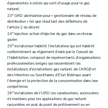
Art. 147
équivalentes à celles qui sont d'usage pour le gaz
Art. 148
naturel;
Section 2.4
Exigences de précision
Art. 149
23° GRD: abréviation pour « gestionnaire de réseau de
Section 2.5
Dérangements et erreurs
distribution » tel que résultant des définitions de
Art. 150
l'article 2 du décret;
Art. 151
Art. 152
24° injection: action d'injecter du gaz dans un réseau
Art. 153
gazier;
Section 2.6
Entretien et contrôles techniques
25° installateur habilité: l'installateur qui est habilité
Art. 154
Art. 155
conformément au règlement établi par le Conseil de
Section 2.7
Gestion administrative des données techniques autres que les données de mesure ou de comptage
l'Habilitation, composé de représentants d'organisations
Art. 156
professionnelles belges qui rassemblent les
Chapitre III
Dispositions relatives aux données de mesure ou de comptage
Section 3.1
Profils d'utilisation mesurés et calculés
installateurs d'installations gaz naturel, de l'ARGB et
Art. 157
des Ministres ou Secrétaires d'Etat fédéraux ayant
Art. 158
l'énergie et la protection de la consommation dans leur
Section 3.2
Dispositions particulières relatives au profil d'utilisation mesuré
compétence;
Art. 159
Art. 160
26° installation de l'URD: les canalisations, accessoires
Art. 161
et machines pour les applications du gaz naturel
Art. 162
raccordées en aval du point de prélèvement ou en
Art. 163