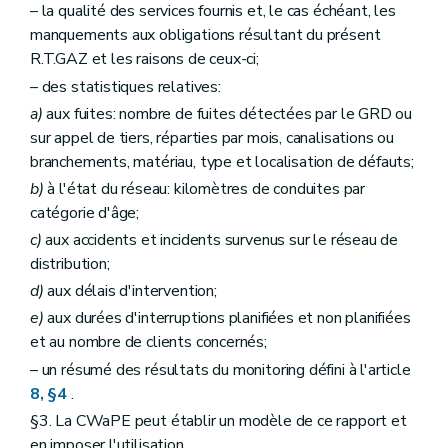
– la qualité des services fournis et, le cas échéant, les
manquements aux obligations résultant du présent
R.T.GAZ et les raisons de ceux-ci;
– des statistiques relatives:
a)
aux fuites: nombre de fuites détectées par le GRD ou
sur appel de tiers, réparties par mois, canalisations ou
branchements, matériau, type et localisation de défauts;
b)
à l'état du réseau: kilomètres de conduites par
catégorie d'âge;
c)
aux accidents et incidents survenus sur le réseau de
distribution;
d)
aux délais d'intervention;
e)
aux durées d'interruptions planifiées et non planifiées
et au nombre de clients concernés;
– un résumé des résultats du monitoring défini à l'article
8, §4
.
§3. La CWaPE peut établir un modèle de ce rapport et
en imposer l'utilisation.