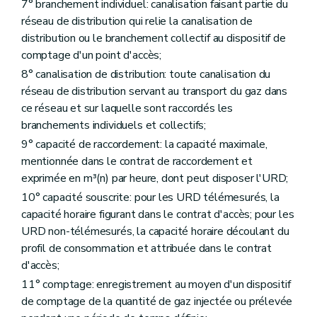
7° branchement individuel: canalisation faisant partie du
Section 2.4
Demande d'étude détaillée et projet de raccordement
Art. 81
réseau de distribution qui relie la canalisation de
Art. 82
distribution ou le branchement collectif au dispositif de
Art. 83
comptage d'un point d'accès;
Art. 84
Art. 85
8° canalisation de distribution: toute canalisation du
Art. 86
réseau de distribution servant au transport du gaz dans
Section 2.5
Conditions générales de raccordement
ce réseau et sur laquelle sont raccordés les
Art. 87
branchements individuels et collectifs;
Art. 88
Art. 89
9° capacité de raccordement: la capacité maximale,
Section 2.6
Contrat de raccordement
mentionnée dans le contrat de raccordement et
Art. 90
exprimée en m³(n) par heure, dont peut disposer l'URD;
Art. 91
Art. 92
10° capacité souscrite: pour les URD télémesurés, la
Art. 93
capacité horaire figurant dans le contrat d'accès; pour les
Art. 94
URD non-télémesurés, la capacité horaire découlant du
Section 2.7
Réalisation de l'ouvrage de raccordement
Art. 95
profil de consommation et attribuée dans le contrat
Section 2.8
Mise en service d'un point d'accès
d'accès;
Art. 96
11° comptage: enregistrement au moyen d'un dispositif
Art. 97
Art. 98
de comptage de la quantité de gaz injectée ou prélevée
Chapitre III
Modification de statut ou de configuration des ouvrages de raccordement existants