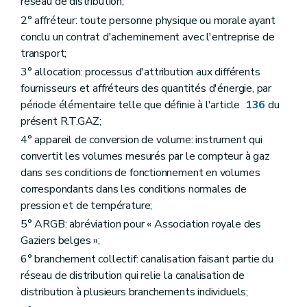
réseau de distribution;
Art. 62
2° affréteur: toute personne physique ou morale ayant
Chapitre II
Nouveau raccordement au réseau de distribution
conclu un contrat d'acheminement avec l'entreprise de
Section 2.1
Introduction d'une demande de raccordement
Art. 63
transport;
Art. 64
3° allocation: processus d'attribution aux différents
Art. 65
fournisseurs et affréteurs des quantités d'énergie, par
Art. 66
Art. 67
période élémentaire telle que définie à l'article
136
du
Section 2.2
Traitement d'une demande de raccordement par le GRD
présent R.T.GAZ;
Art. 68
4° appareil de conversion de volume: instrument qui
Art. 69
Art. 70
convertit les volumes mesurés par le compteur à gaz
Art. 71
dans ses conditions de fonctionnement en volumes
Art. 72
correspondants dans les conditions normales de
Art. 73
pression et de température;
Section 2.3
Demande d'étude d'orientation et avant-projet de raccordement
Art. 74
5° ARGB: abréviation pour « Association royale des
Art. 75
Gaziers belges »;
Art. 76
6° branchement collectif: canalisation faisant partie du
Art. 77
Art. 78
réseau de distribution qui relie la canalisation de
Art. 79
distribution à plusieurs branchements individuels;
Art. 80