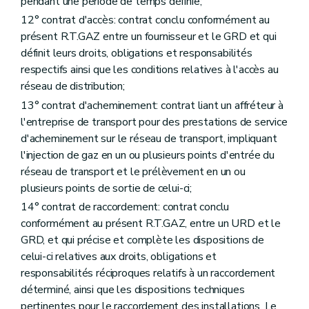
pendant une période de temps définie;
Section 3.1
Période transitoire et régularisation
12° contrat d'accès: contrat conclu conformément au
Art. 99
Art. 100
présent R.T.GAZ entre un fournisseur et le GRD et qui
Art. 101
définit leurs droits, obligations et responsabilités
Section 3.2
Adaptation d'un ouvrage de raccordement
respectifs ainsi que les conditions relatives à l'accès au
Art. 102
réseau de distribution;
Art. 103
Art. 104
13° contrat d'acheminement: contrat liant un affréteur à
Art. 105
l'entreprise de transport pour des prestations de service
Section 3.3
Suppression d'un ouvrage de raccordement
d'acheminement sur le réseau de transport, impliquant
Art. 106
Art. 107
l'injection de gaz en un ou plusieurs points d'entrée du
Section 3.4
Transfert de propriété ou d'usage
réseau de transport et le prélèvement en un ou
Art. 108
plusieurs points de sortie de celui-ci;
Titre IV
Code d'accès
14° contrat de raccordement: contrat conclu
Chapitre premier
Désignation du fournisseur
Art. 109
conformément au présent R.T.GAZ, entre un URD et le
Art. 110
GRD, et qui précise et complète les dispositions de
Chapitre II
Registre d'accès
celui-ci relatives aux droits, obligations et
Art. 111
Art. 112
responsabilités réciproques relatifs à un raccordement
Art. 113
déterminé, ainsi que les dispositions techniques
Art. 114
pertinentes pour le raccordement des installations. Le