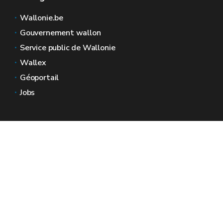
Wallonie.be
Gouvernement wallon
Service public de Wallonie
Wallex
Géoportail
Jobs
Nous contacter
Espaces Wallonie
Presse
Introduire une plainte au SPW