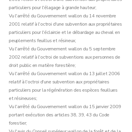
Chapitre IX
Dispositions abrogatoires
particuliers pour l'élagage à grande hauteur;
Art. 32
Art. 33
Vu l'arrêté du Gouvernement wallon du 14 novembre
Art. 34
2001 relatif à l'octroi d'une subvention aux propriétaires
Art. 35
Art. 36
particuliers pour l'éclaircie et le débardage au cheval en
Annexe
peuplements feuillus et résineux;
Annexe
Annexe
Vu l'arrêté du Gouvernement wallon du 5 septembre
Annexe
2002 relatif à l'octroi de subventions aux personnes de
Annexe
droit public en matière forestière;
Vu l'arrêté du Gouvernement wallon du 13 juillet 2006
relatif à l'octroi d'une subvention aux propriétaires
particuliers pour la régénération des espèces feuillues
et résineuses;
Vu l'arrêté du Gouvernement wallon du 15 janvier 2009
portant exécution des articles 38, 39, 43 du Code
forestier;
Vu l'avis du Conseil supérieur wallon de la forêt et de la