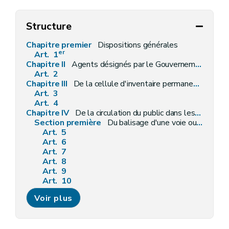
Structure
Chapitre premier
Dispositions générales
er
Art. 1
Chapitre II
Agents désignés par le Gouvernement
Art. 2
Chapitre III
De la cellule d'inventaire permanent des ressources forestières
Art. 3
Art. 4
Chapitre IV
De la circulation du public dans les bois et forêts
Section première
Du balisage d'une voie ouverte à la circulation du public
Art. 5
Art. 6
Art. 7
Art. 8
Art. 9
Art. 10
Art. 11
Voir plus
Section 2
Des aires
Art. 12
Art. 13