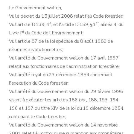
Section 3
Des zones accessibles aux activités de jeunesse et aux mouvements encadrés à vocation pédagogique ou thérapeutique dans les bois et forêts des personnes morales de droit public
Art. 14
Le Gouvernement wallon,
Art. 15
Vu le décret du 15 juillet 2008 relatif au Code forestier;
Art. 16
Section 4
De la limitation et de l'interdiction de circuler dans les bois et forêts pour des motifs autres que de chasse
er
Vu l'article D.139, 4°, et l'article D.159, §1
, alinéa 4, du
Art. 17
er
Livre I
du Code de l'Environnement;
Art. 18
Art. 19
Vu l'article 87 de la loi spéciale du 8 août 1980 de
Art. 20
réformes institutionnelles;
Art. 21
Art. 22
Vu l'arrêté du Gouvernement wallon du 17 avril 1997
Chapitre V
De la conservation des bois et forêts
relatif aux fonctionnaires de l'administration forestière;
Art. 23
Art. 24
Vu l'arrêté royal du 23 décembre 1854 concernant
Art. 25
l'exécution du Code forestier;
Chapitre VI
Des ventes de coupe, d'arbres ou de produits de la forêt dans les bois et forêts des personnes morales de droit public
Art. 26
Vu l'arrêté du Gouvernement wallon du 29 février 1996
Art. 27
visant à exécuter les articles 186
bis
, 188, 193, 194,
Art. 28
196 et 197 du titre XIV de la loi du 19 décembre 1854
Art. 29
Chapitre VII
Dispositions générales
contenant le Code forestier;
Art. 30
Vu l'arrêté du Gouvernement wallon du 14 novembre
Chapitre VIII
Dispositions finales
Art. 31
2001 relatif à l'octroi d'une subvention aux propriétaires