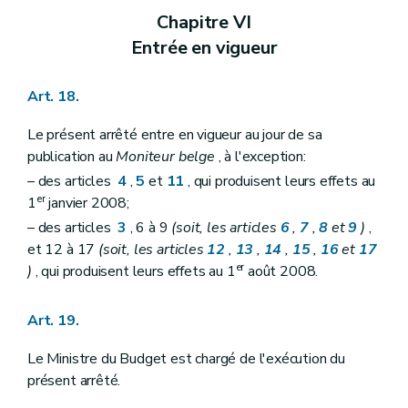
Chapitre VI
Entrée en vigueur
Art. 18.
Le présent arrêté entre en vigueur au jour de sa
publication au
Moniteur belge
, à l'exception:
– des articles
4
,
5
et
11
, qui produisent leurs effets au
er
1
janvier 2008;
– des articles
3
, 6 à 9
(soit, les articles
6
,
7
,
8
et
9
)
,
et 12 à 17
(soit, les articles
12
,
13
,
14
,
15
,
16
et
17
er
)
, qui produisent leurs effets au 1
août 2008.
Art. 19.
Le Ministre du Budget est chargé de l'exécution du
présent arrêté.