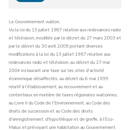
Art. 13
Art. 14
Art. 15
Art. 16
Le Gouvernement wallon,
Art. 17
Vu la loi du 13 juillet 1987 relative aux redevances radio
Chapitre VI
Entrée en vigueur
Art. 18
et télévision, modifiée par le décret du 27 mars 2003 et
Art. 19
par le décret du 30 avril 2009 portant diverses
modifications à la loi du 13 juillet 1987 relative aux
redevances radio et télévision, au décret du 27 mai
2004 instaurant une taxe sur les sites d'activité
économique désaffectés, au décret du 6 mai 1999
relatif à l'établissement, au recouvrement et au
contentieux en matière de taxes régionales wallonnes,
au Livre II du Code de l'Environnement, au Code des
droits de succession et au Code des droits
d'enregistrement, d'hypothèque et de greffe, à l'Eco-
Malus et prévoyant une habilitation au Gouvernement