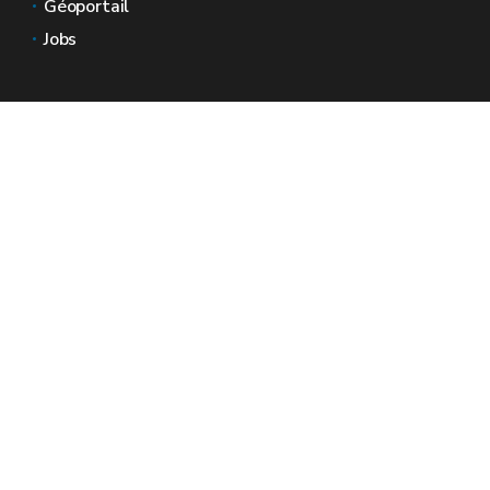
Géoportail
Jobs
Nous contacter
Espaces Wallonie
Presse
Introduire une plainte au SPW
Signaler une irrégularité
Le site officiel de la Wallonie - Wallex