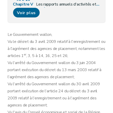
Chapitre V
Les rapports annuels d'activités et les données utiles à la transparence du marché régional du travail
Section première
Obligations relatives au rapport annuel d'activités simplifié prévu à l'article 2, alinéa 3, du décret
Voir plus
Art. 11
Section 2
Obligations à charge de l'agence de placement enregistrée
Art. 12
Section 3
Obligations à charge de l'agence de travail intérimaire agréée
Art. 13
Le Gouvernement wallon,
Chapitre VI
Dispositions générales, abrogatoires, transitoires et finales
Vu le décret du 3 avril 2009 relatif à l'enregistrement ou
Art. 14
Art. 15
à l'agrément des agences de placement, notamment les
Art. 14
er
articles 1
, 3, 5 à 14, 16, 25 et 26;
Art. 16
Art. 17
Vu l'arrêté du Gouvernement wallon du 3 juin 2004
Art. 18
portant exécution du décret du 13 mars 2003 relatif à
Art. 19
l'agrément des agences de placement;
Vu l'arrêté du Gouvernement wallon du 30 avril 2009
portant exécution de l'article 24 du décret du 3 avril
2009 relatif à l'enregistrement ou à l'agrément des
agences de placement;
Vu l'avis du Conseil économique et social de la Région