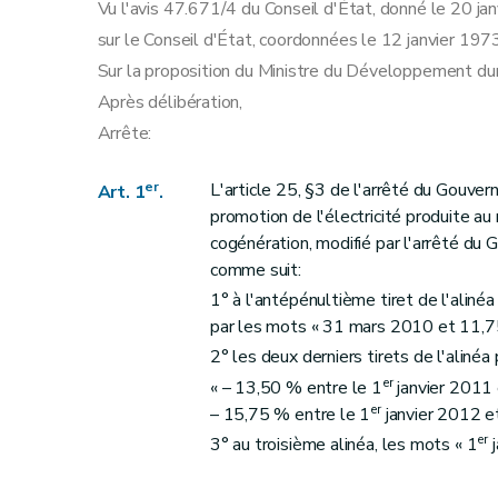
Vu l'avis 47.671/4 du Conseil d'État, donné le 20 janv
sur le Conseil d'État, coordonnées le 12 janvier 1973
Sur la proposition du Ministre du Développement dur
Après délibération,
Arrête:
er
L'article 25, §3 de l'arrêté du Gouve
Art. 1
.
promotion de l'électricité produite a
cogénération, modifié par l'arrêté d
comme suit:
1° à l'antépénultième tiret de l'alin
par les mots « 31 mars 2010 et 11,7
2° les deux derniers tirets de l'aliné
er
« – 13,50 % entre le 1
janvier 2011
er
– 15,75 % entre le 1
janvier 2012 e
er
3° au troisième alinéa, les mots « 1
j