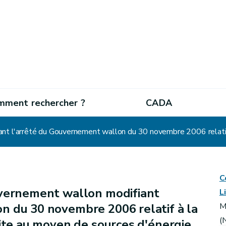
mment rechercher ?
CADA
C
vernement wallon modifiant
L
n du 30 novembre 2006 relatif à la
M
(
uite au moyen de sources d'énergie