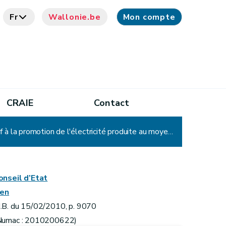
Fr
Wallonie.be
Mon compte
CRAIE
Contact
Arrêté du Gouvernement wallon modifiant l'arrêté du Gouvernement wallon du 30 novembre 2006 relatif à la promotion de l'électricité produite au moyen de sources d'énergie renouvelables ou de cogénération
onseil d’Etat
ien
.B. du 15/02/2010, p. 9070
Numac : 2010200622)