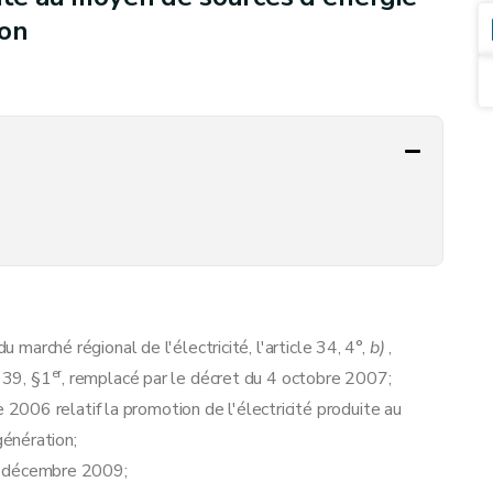
ion
u marché régional de l'électricité, l'article 34, 4°,
b)
,
er
 39, §1
, remplacé par le décret du 4 octobre 2007;
006 relatif la promotion de l'électricité produite au
énération;
 décembre 2009;