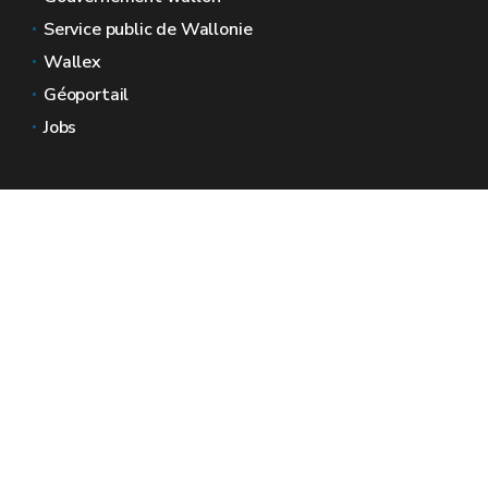
Service public de Wallonie
Wallex
Géoportail
Jobs
Nous contacter
Espaces Wallonie
Presse
Introduire une plainte au SPW
Signaler une irrégularité