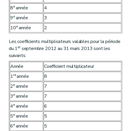
e
8
année
4
e
9
année
3
e
10
année
2
Les coefficients multiplicateurs valables pour la période
er
du 1
septembre 2012 au 31 mars 2013 sont les
suivants:
Année
Coefficient multiplicateur
re
1
année
8
e
2
année
7
e
3
année
7
e
4
année
6
e
5
année
5
e
6
année
5