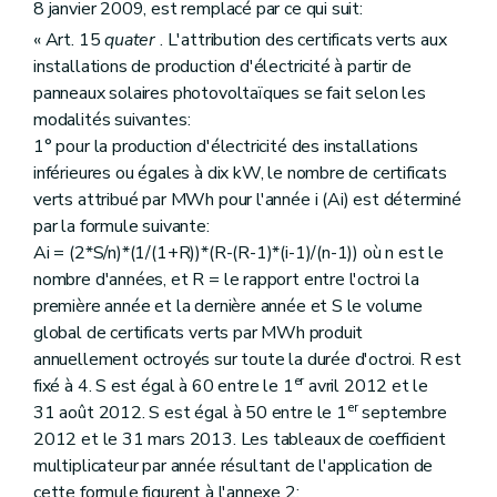
8 janvier 2009, est remplacé par ce qui suit:
« Art. 15
quater
. L'attribution des certificats verts aux
installations de production d'électricité à partir de
panneaux solaires photovoltaïques se fait selon les
modalités suivantes:
1° pour la production d'électricité des installations
inférieures ou égales à dix kW, le nombre de certificats
verts attribué par MWh pour l'année i (Ai) est déterminé
par la formule suivante:
Ai = (2*S/n)*(1/(1+R))*(R-(R-1)*(i-1)/(n-1)) où n est le
nombre d'années, et R = le rapport entre l'octroi la
première année et la dernière année et S le volume
global de certificats verts par MWh produit
annuellement octroyés sur toute la durée d'octroi. R est
er
fixé à 4. S est égal à 60 entre le 1
avril 2012 et le
er
31 août 2012. S est égal à 50 entre le 1
septembre
2012 et le 31 mars 2013. Les tableaux de coefficient
multiplicateur par année résultant de l'application de
cette formule figurent à l'annexe 2;