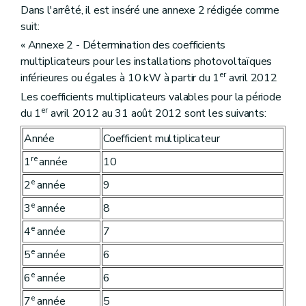
Dans l'arrêté, il est inséré une annexe 2 rédigée comme
suit:
« Annexe 2 - Détermination des coefficients
multiplicateurs pour les installations photovoltaïques
er
inférieures ou égales à 10 kW à partir du 1
avril 2012
Les coefficients multiplicateurs valables pour la période
er
du 1
avril 2012 au 31 août 2012 sont les suivants:
Année
Coefficient multiplicateur
re
1
année
10
e
2
année
9
e
3
année
8
e
4
année
7
e
5
année
6
e
6
année
6
e
7
année
5