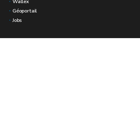
Wallex
Géoportail
Jobs
Nous contacter
Espaces Wallonie
Presse
Introduire une plainte au SPW
Signaler une irrégularité