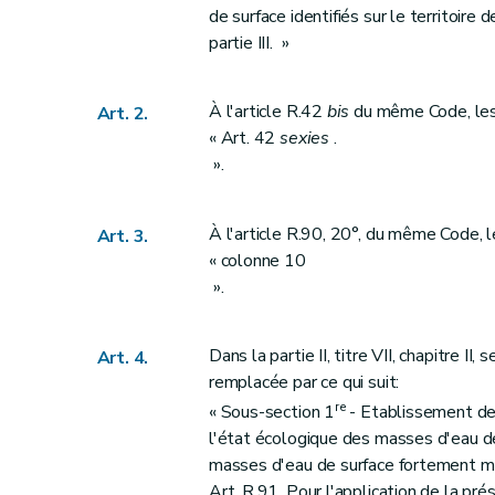
de surface identifiés sur le territoire
partie III. »
À l'article R.42
bis
du même Code, les
Art. 2.
« Art. 42
sexies
.
».
À l'article R.90, 20°, du même Code, 
Art. 3.
« colonne 10
».
Dans la partie II, titre VII, chapitre II, 
Art. 4.
remplacée par ce qui suit:
re
« Sous-section 1
- Etablissement des
l'état écologique des masses d'eau de
masses d'eau de surface fortement modi
Art. R.91. Pour l'application de la pré