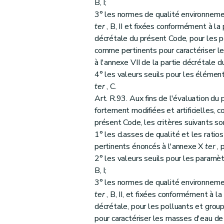
B, I;
3° les normes de qualité environneme
ter
, B, II et fixées conformément à la 
décrétale du présent Code, pour les p
comme pertinents pour caractériser le
à l'annexe VII de la partie décrétale 
4° les valeurs seuils pour les éléme
ter
, C.
Art. R.93. Aux fins de l'évaluation d
fortement modifiées et artificielles, 
présent Code, les critères suivants so
1° les classes de qualité et les rati
pertinents énoncés à l'annexe X
ter
, p
2° les valeurs seuils pour les param
B, I;
3° les normes de qualité environneme
ter
, B, II, et fixées conformément à la
décrétale, pour les polluants et grou
pour caractériser les masses d'eau de 