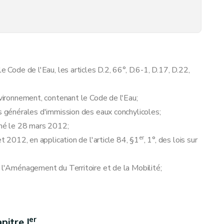
e Code de l'Eau, les articles D.2, 66°, D.6-1, D.17, D.22,
nvironnement, contenant le Code de l'Eau;
es générales d'immission des eaux conchylicoles;
nné le 28 mars 2012;
er
et 2012, en application de l'article 84, §1
, 1°, des lois sur
e l'Aménagement du Territoire et de la Mobilité;
er
pitre I