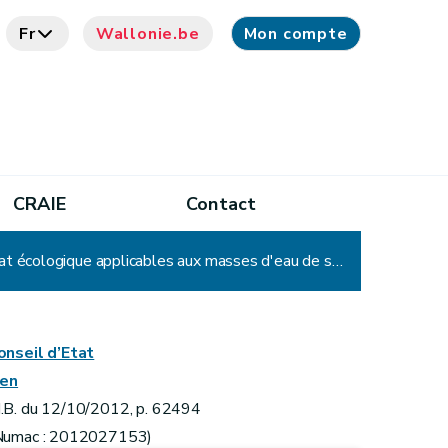
Fr
Wallonie.be
Mon compte
CRAIE
Contact
Arrêté du Gouvernement wallon relatif à l'identification, à la caractérisation et à la fixation des seuils d'état écologique applicables aux masses d'eau de surface et modifiant le Livre II du Code de l'Environnement, contenant le Code de l'Eau
onseil d’Etat
ien
.B. du 12/10/2012, p. 62494
Numac : 2012027153)