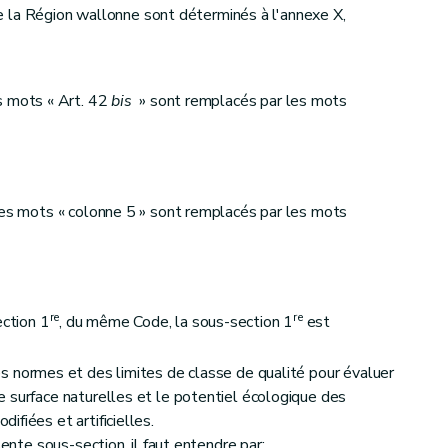
 de la Région wallonne sont déterminés à l'annexe X,
 mots « Art. 42
bis
» sont remplacés par les mots
les mots « colonne 5 » sont remplacés par les mots
re
re
section 1
, du même Code, la sous-section 1
est
 normes et des limites de classe de qualité pour évaluer
 surface naturelles et le potentiel écologique des
fiées et artificielles.
sente sous-section, il faut entendre par: