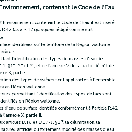
l'Environnement, contenant le Code de l'Eau
e l'Environnement, contenant le Code de l'Eau, il est inséré
es R.42
bis
à R.42
quinquies
rédigé comme suit:
ce
face identifiées sur le territoire de la Région wallonne
ivière ».
ttant l'identification des types de masses d'eau de
er
7-1, §1
, 2° et 3°, et de l'annexe V de la partie décrétale
xe X, partie I.
cation des types de rivières sont applicables à l'ensemble
ées en Région wallonne.
pteurs permettant l'identification des types de lacs sont
identifiés en Région wallonne.
 d'eau de surface identifiés conformément à l'article R.42
'annexe X, partie II.
er
x articles D.16 et D.17-1, §1
, la délimitation, la
e naturel, artificiel ou fortement modifié des masses d'eau