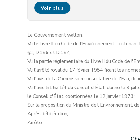
Art. 10
Voir plus
Art. 11
Art. 12
Art. 13
Le Gouvernement wallon,
Art. 14
Vu le Livre II du Code de l'Environnement, contenant l
Art. 15
§2, D.156 et D.157;
Art. 16
Vu la partie réglementaire du Livre II du Code de l'E
Art. 17
Vu l'arrêté royal du 17 février 1984 fixant les norm
Art. 18
Vu l'avis de la Commission consultative de l'Eau, do
Art. 19
Vu l'avis 51.531/4 du Conseil d'État, donné le 9 juill
Chapitre II
Dispositions abrogatoires et finales
le Conseil d'État, coordonnées le 12 janvier 1973;
Art. 20
Sur la proposition du Ministre de l'Environnement, d
Art. 21
Après délibération,
Art. 22
Arrête:
Art. 23
Art. 24
Cha