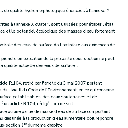
nts de qualité hydromorphologique énoncées à l'annexe X
rites à l'annexe X
quater
, sont utilisées pour établir l'état
ce et le potentiel écologique des masses d'eau fortement
ontrôle des eaux de surface doit satisfaire aux exigences de
à prendre en exécution de la présente sous-section ne peut
 la qualité actuelle des eaux de surface. »
icle R.104, retiré par l'arrêté du 3 mai 2007 portant
e du Livre II du Code de l'Environnement, en ce qui concerne
surface potabilisables, des eaux souterraines et de
ré un article R.104, rédigé comme suit:
face ou une partie de masse d'eau de surface comportant
au destinée à la production d'eau alimentaire doit répondre
re
ous-section 1
du même chapitre.