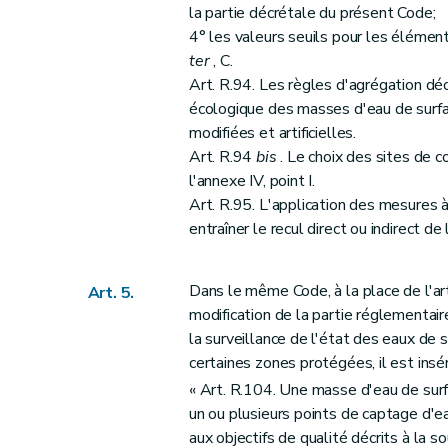
la partie décrétale du présent Code;
4° les valeurs seuils pour les éléme
ter
, C.
Art. R.94. Les règles d'agrégation déc
écologique des masses d'eau de surfa
modifiées et artificielles.
Art. R.94
bis
. Le choix des sites de c
l'annexe IV, point I.
Art. R.95. L'application des mesures 
entraîner le recul direct ou indirect de
Dans le même Code, à la place de l'art
Art. 5.
modification de la partie réglementair
la surveillance de l'état des eaux de 
certaines zones protégées, il est insé
« Art. R.104. Une masse d'eau de sur
un ou plusieurs points de captage d'e
aux objectifs de qualité décrits à la s