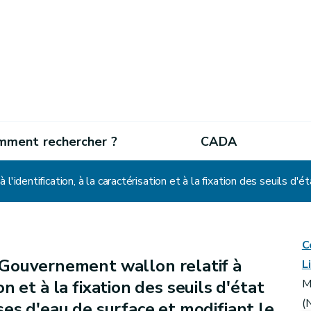
mment rechercher ?
CADA
C
 Gouvernement wallon relatif à
L
ion et à la fixation des seuils d'état
M
(
es d'eau de surface et modifiant le