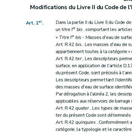
Art. 25
Modifications du Livre II du Code de 
Annexe
Annexe
er
Dans la partie II du Livre II du Code d
Art. 1
.
Annexe
er
un titre I
bis
, comportant les articl
Annexe
er
« Titre I
bis
- Masses d'eau de surfa
Annexe
Art. R.42
bis
. Les masses d'eau de sur
appartiennent toutes à la catégorie « r
Art. R.42
ter
. Les descripteurs perme
surface, en application de l'article D.1
du présent Code, sont précisés à l'anne
Les descripteurs permettant l'identifi
des masses d'eau de surface identifi
Par dérogation à l'alinéa 2, les descri
applicables aux réservoirs de barrage 
Art. R.42
quater
. Les types de masses
ter
du présent Code sont déterminés à l
Art. R.42
quinquies
. Conformément au
catégorie, la typologie et le caractèr