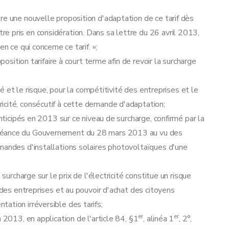
re une nouvelle proposition d'adaptation de ce tarif dès
e pris en considération. Dans sa lettre du 26 avril 2013,
n ce qui concerne ce tarif. »;
position tarifaire à court terme afin de revoir la surcharge
ité et le risque, pour la compétitivité des entreprises et le
icité, consécutif à cette demande d'adaptation;
anticipés en 2013 sur ce niveau de surcharge, confirmé par la
 séance du Gouvernement du 28 mars 2013 au vu des
mandes d'installations solaires photovoltaïques d'une
 surcharge sur le prix de l'électricité constitue un risque
é des entreprises et au pouvoir d'achat des citoyens
ation irréversible des tarifs;
er
er
 2013, en application de l'article 84, §1
, alinéa 1
, 2°,