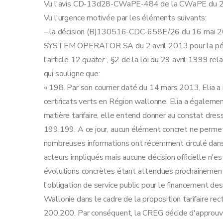
Vu l'avis CD-13d28-CWaPE-484 de la CWaPE du 28 
Vu l'urgence motivée par les éléments suivants:
– la décision (B)130516-CDC-658E/26 du 16 mai 2013 
SYSTEM OPERATOR SA du 2 avril 2013 pour la péri
l'article 12
quater
, §2 de la loi du 29 avril 1999 rela
qui souligne que:
« 198. Par son courrier daté du 14 mars 2013, Elia a
certificats verts en Région wallonne. Elia a égale
matière tarifaire, elle entend donner au constat dress
199.199. A ce jour, aucun élément concret ne permet
nombreuses informations ont récemment circulé dans
acteurs impliqués mais aucune décision officielle n'es
évolutions concrètes étant attendues prochainement,
l'obligation de service public pour le financement d
Wallonie dans le cadre de la proposition tarifaire rect
200.200. Par conséquent, la CREG décide d'approuve