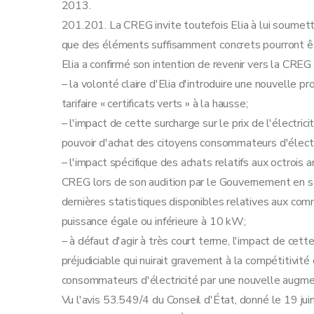
2013.
201.201. La CREG invite toutefois Elia à lui soumett
que des éléments suffisamment concrets pourront êtr
Elia a confirmé son intention de revenir vers la CREG e
– la volonté claire d'Elia d'introduire une nouvelle pro
tarifaire « certificats verts » à la hausse;
– l'impact de cette surcharge sur le prix de l'électric
pouvoir d'achat des citoyens consommateurs d'électr
– l'impact spécifique des achats relatifs aux octrois 
CREG lors de son audition par le Gouvernement en
dernières statistiques disponibles relatives aux com
puissance égale ou inférieure à 10 kW;
– à défaut d'agir à très court terme, l'impact de cette
préjudiciable qui nuirait gravement à la compétitivit
consommateurs d'électricité par une nouvelle augment
Vu l'avis 53.549/4 du Conseil d'État, donné le 19 juin