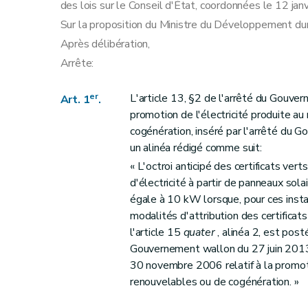
des lois sur le Conseil d'État, coordonnées le 12 jan
Sur la proposition du Ministre du Développement dur
Après délibération,
Arrête:
er
L'article 13, §2 de l'arrêté du Gouve
Art. 1
.
promotion de l'électricité produite a
cogénération, inséré par l'arrêté du 
un alinéa rédigé comme suit:
« L'octroi anticipé des certificats ver
d'électricité à partir de panneaux sol
égale à 10 kW lorsque, pour ces insta
modalités d'attribution des certificats
l'article 15
quater
, alinéa 2, est post
Gouvernement wallon du 27 juin 2013
30 novembre 2006 relatif à la promoti
renouvelables ou de cogénération. »