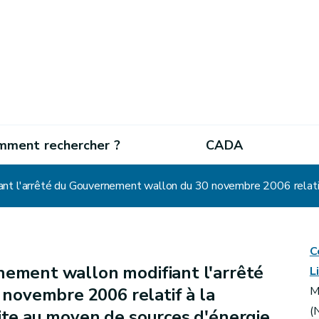
mment rechercher ?
CADA
C
ement wallon modifiant l'arrêté
L
novembre 2006 relatif à la
M
(
uite au moyen de sources d'énergie