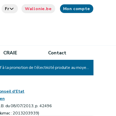
Fr
Wallonie.be
Mon compte
CRAIE
Contact
Arrêté du Gouvernement wallon modifiant l'arrêté du Gouvernement wallon du 30 novembre 2006 relatif à la promotion de l'électricité produite au moyen de sources d'énergie renouvelables ou de cogénération
onseil d’Etat
ien
.B. du 08/07/2013, p. 42496
Numac : 2013203939)