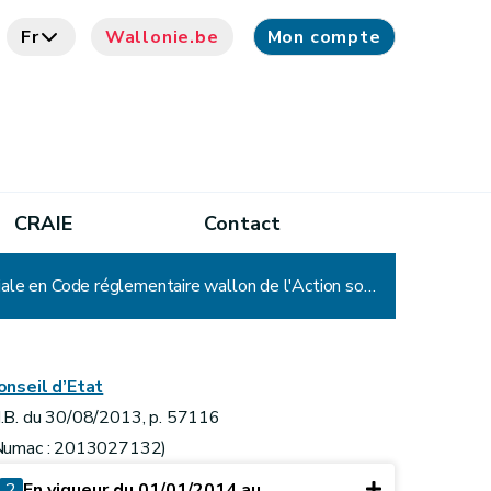
Fr
Wallonie.be
Mon compte
CRAIE
Contact
Arrêté du Gouvernement wallon portant codification de la législation en matière de santé et d'action sociale en Code réglementaire wallon de l'Action sociale et de la Santé
onseil d’Etat
.B. du 30/08/2013, p. 57116
Numac : 2013027132)
2
En vigueur du 01/01/2014 au ...