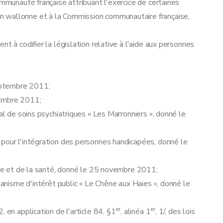
ommunauté française attribuant l'exercice de certaines
 wallonne et à la Commission communautaire française,
t à codifier la législation relative à l'aide aux personnes
septembre 2011;
tembre 2011;
al de soins psychiatriques « Les Marronniers », donné le
 pour l'intégration des personnes handicapées, donné le
iale et de la santé, donné le 25 novembre 2011;
rganisme d'intérêt public « Le Chêne aux Haies », donné le
er
er
 en application de l'article 84, §1
, alinéa 1
, 1/, des lois