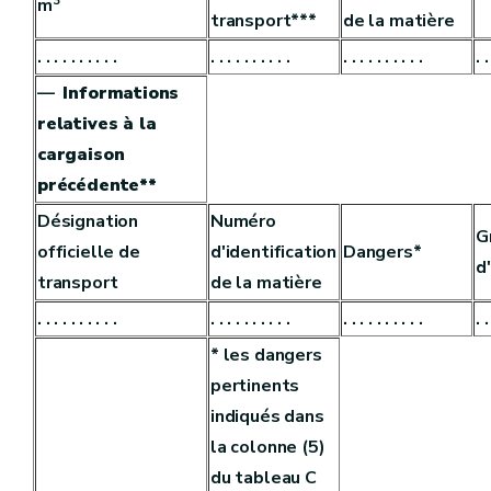
m
transport***
de la matière
. . . . . . . . . .
. . . . . . . . . .
. . . . . . . . . .
. .
—
Informations
relatives à la
cargaison
précédente**
Désignation
Numéro
G
officielle de
d'identification
Dangers*
d
transport
de la matière
. . . . . . . . . .
. . . . . . . . . .
. . . . . . . . . .
. .
* les dangers
pertinents
indiqués dans
la colonne (5)
du tableau C