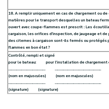
18. A remplir uniquement en cas de chargement ou d
matières pour le transport desquelles un bateau ferm
ouvert avec coupe-flammes est prescrit : Les écoutill
cargaison, les orifices d'inspection, de jaugeage et de 
des citernes à cargaison sont-ils fermés ou protégés 
flammes en bon état ?
Contrôlé, rempli et signé
pour le bateau: pour l'installation de chargement
........................................ ..................................................
(nom en majuscules) (nom en majuscules)
........................................ ..................................................
(signature) (signature)