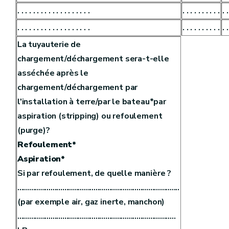
. . . . . . . . . . . . . . . . . . .
. . . . . . . . . .
. .
. . . . . . . . . . . . . . . . . . .
. . . . . . . . . .
. .
La tuyauterie de
chargement/déchargement sera-t-elle
asséchée après le
chargement/déchargement par
l'installation à terre/par le bateau*par
aspiration (stripping) ou refoulement
(purge)?
Refoulement*
Aspiration*
Si par refoulement, de quelle manière ?
...................................................................................
(par exemple air, gaz inerte, manchon)
.................................................................................