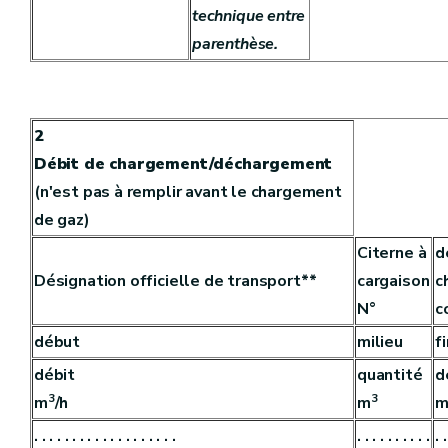
technique entre
parenthèse.
2
Débit de chargement/déchargement
(n'est pas à remplir avant le chargement
de gaz)
Citerne à
d
Désignation officielle de transport**
cargaison
c
N°
c
début
milieu
fi
débit
quantité
d
3
3
m
/h
m
. . . . . . . . . . . . . . . . . . .
. . . . . . . . . .
. .