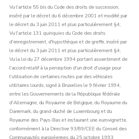
Art. 14
Vu l'article 55
bis
du Code des droits de succession,
Art. 15
Titre 6
Modification de l'arrêté du Gouvernement wallon du 16 novembre 2000 portant exécution du décret du 6 mai 1999 relatif à l'établissement, au recouvrement et au contentieux en matière de taxes régionales wallonnes
inséré par le décret du 6 décembre 2001 et modifié par
Art. 16
le décret du 3 juin 2011 et plus particulièrement §4;
Art. 17
Art. 18
Vu l'article 131
quinquies
du Code des droits
Art. 19
d'enregistrement, d'hypothèque et de greffe, inséré par
Art. 20
Art. 21
le décret du 3 juin 2011 et plus particulièrement §4;
Art. 22
Vu la loi du 27 décembre 1994 portant assentiment de
Art. 23
Titre 7
Entrée en vigueur
l'accord relatif à la perception d'un droit d'usage pour
Art. 24
l'utilisation de certaines routes par des véhicules
Art. 25
utilitaires lourds, signé à Bruxelles le 9 février 1994,
entre les Gouvernements de la République fédérale
d'Allemagne, du Royaume de Belgique, du Royaume du
Danemark, du grand-duché de Luxembourg et du
Royaume des Pays-Bas et instaurant une eurovignette,
conformément à la Directive 93/89/CEE du Conseil des
Communautés européennes du 25 octobre 1993,