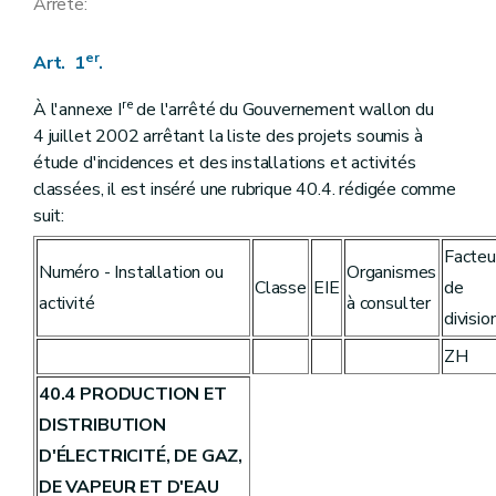
Arrête:
er
Art. 1
.
re
À l'annexe I
de l'arrêté du Gouvernement wallon du
4 juillet 2002 arrêtant la liste des projets soumis à
étude d'incidences et des installations et activités
classées, il est inséré une rubrique 40.4. rédigée comme
suit:
Facteu
Numéro - Installation ou
Organismes
Classe
EIE
de
activité
à consulter
divisio
ZH
40.4 PRODUCTION ET
DISTRIBUTION
D'ÉLECTRICITÉ, DE GAZ,
DE VAPEUR ET D'EAU