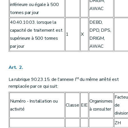
DRIGM,
inférieure ou égale à 500
AWAC
tonnes par jour
40.40.10.03. lorsque la
DEBD,
capacité de traitement est
DPD, DPS,
1
X
supérieure à 500 tonnes
DRIGM,
par jour
AWAC
Art. 2.
re
La rubrique 90.23.15. de l'annexe I
du même arrêté est
remplacée par ce qui suit:
Facteu
Numéro - Installation ou
Organismes
Classe
EIE
de
activité
à consulter
divisio
ZH